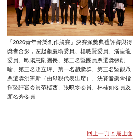
動
/
出
版
便
「2026青年音樂創作競賽」決賽頒獎典禮評審與得
民
獎者合影，左起蕭慶瑜委員、楊聰賢委員、潘皇龍
服
委員、歐陽慧剛團長、第三名暨團員票選獎張凱
務
喻、第三名趙立瑋、第一名趙繼群、第三名暨觀眾
票選獎洪霽新（由母親代表出席）、決賽音樂會指
線
揮暨評審委員范楷西、張曉雯委員、林桂如委員及
上
音
顏名秀委員。
樂
廳
便
回上一頁
回最上面
民