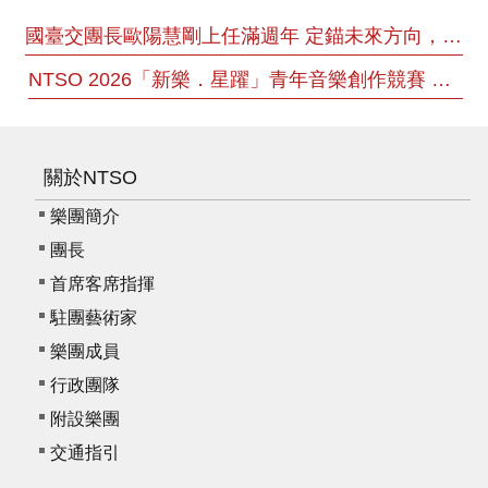
服
國臺交團長歐陽慧剛上任滿週年 定錨未來方向，續約水藍凝聚藝術共識
務
NTSO 2026「新樂．星躍」青年音樂創作競賽 世界首演見證臺灣新聲 趙繼群《雨霖鈴・上片》獲第一名殊榮
資
訊
公
開
關於NTSO
隱
樂團簡介
私
團長
宣
首席客席指揮
告
駐團藝術家
資
樂團成員
訊
行政團隊
安
全
附設樂團
交通指引
網
站