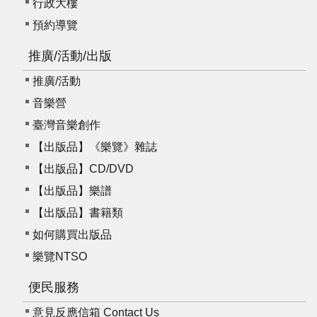
行政大樓
我
們
預約導覽
常
推廣/活動/出版
見
推廣/活動
問
答
音樂營
臺灣音樂創作
意
【出版品】《樂覽》雜誌
見
【出版品】CD/DVD
反
應
【出版品】樂譜
信
【出版品】書籍類
箱
如何購買出版品
網
樂覽NTSO
站
導
便民服務
覽
意見反應信箱 Contact Us