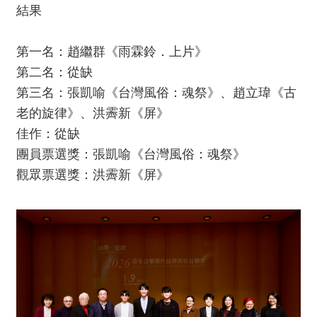
消
結果
息
第一名：趙繼群《雨霖鈴．上片》
音
第二名：從缺
樂
第三名：張凱喻《台灣風俗：魂祭》、趙立瑋《古
會
老的旋律》、洪霽新《屏》
佳作：從缺
演
奏
團員票選獎：張凱喻《台灣風俗：魂祭》
廳
觀眾票選獎：洪霽新《屏》
/
園
區
推
廣
/
活