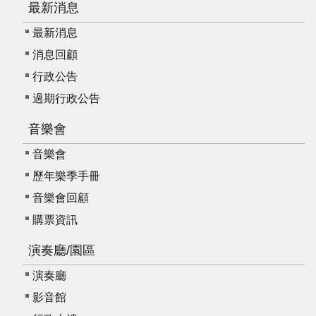
最新消息
資
料
最新消息
開
消息回顧
放
行政公告
宣
過期行政公告
告
版
音樂會
權
音樂會
宣
歷年樂季手冊
告
音樂會回顧
雙
購票資訊
語
詞
演奏廳/園區
彙
演奏廳
聯
影音館
絡