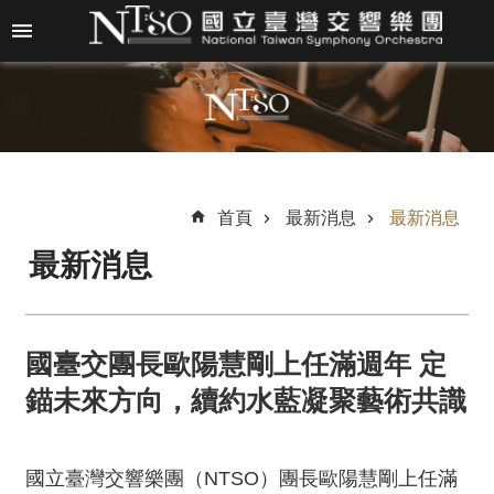
跳到主要內容區塊
進
階
搜
尋
首頁
最新消息
最新消息
最新消息
關
於
N
T
國臺交團長歐陽慧剛上任滿週年 定
S
O
錨未來方向，續約水藍凝聚藝術共識
最
新
國立臺灣交響樂團（NTSO）團長歐陽慧剛上任滿