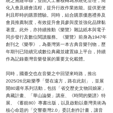
統之無縫串聯，並由人工審核轉為系統化管理，簡
動
/
化入會及續會流程，提升行政作業效能。提供更便
出
利且即時的購票體驗。同時，結合購票優惠禮券及
版
會員推薦制度，有效提升會員參與度並強化品牌黏
著度。此外，亦持續推動《樂覽》雜誌紙本與電子
便
同步發行及數位閱讀服務。《樂覽》前身為1947年
民
創刊之《樂學》，為臺灣第一本古典音樂刊物，歷
服
務
年期刊已陸續完成數位典藏並建置線上平台，持續
作為記錄臺灣音樂發展的重要文化載體。
線
上
同時，國臺交也在音樂之中回望來時路，推出
音
2025/26北歐樂季「聲在遠方，路在此刻」，並展
樂
開80週年系列活動，包括「省交歷史文物回娘家」
廳
典藏計畫、「華山論樂」講座、《時間的樂譜》特
展、《蓄銳80》專書出版，以及啟動以臺灣美術為
便
核心命題的「交響臺灣2.0」委託創作計畫，讓音
民