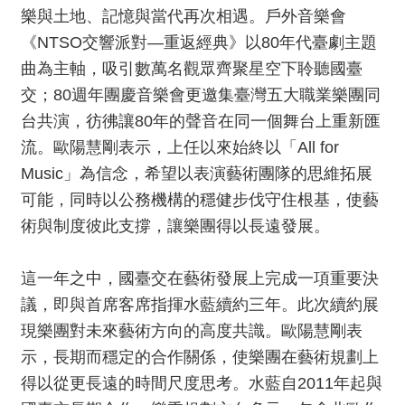
服
樂與土地、記憶與當代再次相遇。戶外音樂會
務
《NTSO交響派對—重返經典》以80年代臺劇主題
曲為主軸，吸引數萬名觀眾齊聚星空下聆聽國臺
資
交；80週年團慶音樂會更邀集臺灣五大職業樂團同
訊
公
台共演，彷彿讓80年的聲音在同一個舞台上重新匯
開
流。歐陽慧剛表示，上任以來始終以「All for
Music」為信念，希望以表演藝術團隊的思維拓展
隱
私
可能，同時以公務機構的穩健步伐守住根基，使藝
宣
術與制度彼此支撐，讓樂團得以長遠發展。
告
這一年之中，國臺交在藝術發展上完成一項重要決
資
訊
議，即與首席客席指揮水藍續約三年。此次續約展
安
現樂團對未來藝術方向的高度共識。歐陽慧剛表
全
示，長期而穩定的合作關係，使樂團在藝術規劃上
網
得以從更長遠的時間尺度思考。水藍自2011年起與
站