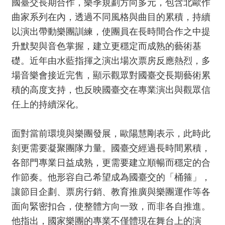
國臺交長期合作，樂季規劃方向多元，包含北歐作
資
曲家系列在內，透過不同風格與曲目的累積，持續
料
以演出帶動樂團訓練，使團員在長時間合作之中提
開
升默契與音色掌握，建立更穩定而成熟的藝術基
放
宣
礎。近年由水藍指揮之演出場次票房反應熱烈，多
告
場音樂會接近完售，顯示觀眾對國臺交長期藝術累
積的高度支持，也反映國臺交在專業演出與觀眾信
版
權
任上的持續深化。
宣
告
面對當前環境與樂團發展，歐陽慧剛表示，此時此
刻更需要凝聚團隊力量。國臺交經過長時間累積，
雙
語
各部門專業日益成熟，更需要建立順暢而穩定的合
詞
作節奏。他形容自己希望成為國臺交的「桶箍」，
彙
讓節目企劃、票房行銷、教育推廣與樂團運作等各
聯
面向緊密扣合，使整體方向一致，而非各自推進。
絡
他指出，國家樂團的專業不僅體現在舞台上的演