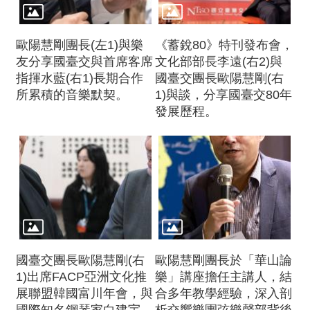
歐陽慧剛團長(左1)與樂
《蓄銳80》特刊發布會，
友分享國臺交與首席客席
文化部部長李遠(右2)與
指揮水藍(右1)長期合作
國臺交團長歐陽慧剛(右
所累積的音樂默契。
1)與談，分享國臺交80年
發展歷程。
國臺交團長歐陽慧剛(右
歐陽慧剛團長於「華山論
1)出席FACP亞洲文化推
樂」講座擔任主講人，結
展聯盟韓國富川年會，與
合多年教學經驗，深入剖
國際知名鋼琴家白建宇
析交響樂團弦樂聲部背後