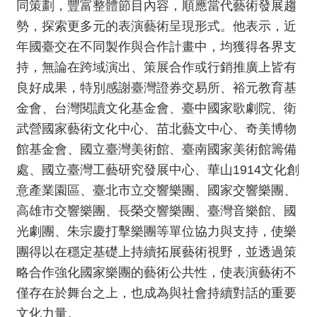
同策劃，豐富整體節目內容，順應當代藝術發展趨
E
勢，探索更多元的表演藝術呈現形式。他表示，近
n
g
年國臺交在不同製作與合作計畫中，均獲得各界支
l
持，無論在跨域演出、策展合作或行銷推廣上皆有
i
s
良好成果，特別感謝臺灣證券交易所、裕元教育基
h
金會、台灣閱讀文化基金會、臺中國家歌劇院、衛
武營國家藝術文化中心、苗北藝文中心、奇美博物
館基金會、國立臺灣美術館、臺南國家美術館籌備
處、國立臺灣工藝研究發展中心、華山1914文化創
意產業園區、臺北市立交響樂團、國家交響樂團、
高雄市交響樂團、長榮交響樂團、臺灣音樂館、國
光劇團、朱宗慶打擊樂團等單位協力與支持，使樂
團得以在穩定基礎上持續拓展藝術視野，並透過策
略合作強化國家樂團的藝術公共性，使表演藝術不
僅存在於舞台之上，也成為與社會持續對話的重要
文化力量。