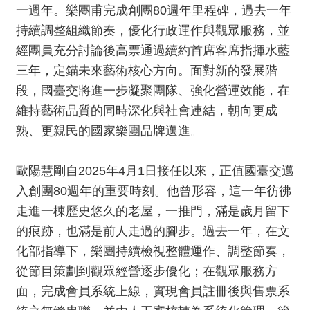
消
一週年。樂團甫完成創團80週年里程碑，過去一年
息
持續調整組織節奏，優化行政運作與觀眾服務，並
經團員充分討論後高票通過續約首席客席指揮水藍
音
三年，定錨未來藝術核心方向。面對新的發展階
樂
段，國臺交將進一步凝聚團隊、強化營運效能，在
會
維持藝術品質的同時深化與社會連結，朝向更成
熟、更親民的國家樂團品牌邁進。
演
奏
廳
歐陽慧剛自2025年4月1日接任以來，正值國臺交邁
/
入創團80週年的重要時刻。他曾形容，這一年彷彿
園
走進一棟歷史悠久的老屋，一推門，滿是歲月留下
區
的痕跡，也滿是前人走過的腳步。過去一年，在文
推
化部指導下，樂團持續檢視整體運作、調整節奏，
廣
從節目策劃到觀眾經營逐步優化；在觀眾服務方
/
面，完成會員系統上線，實現會員註冊後與售票系
活