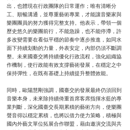
我
出，也體現在行政團隊的日常運作；唯有清晰分
們
工、順暢溝通，並尊重藝術專業，才能讓音樂家與
常
樂團團員的努力獲得完整支持。他表示，帶領一個
見
歷史悠久的樂團前行，不能急躁，也不能停滯，許
問
多改變需要在看似平穩的節奏中逐步推進，如同水
答
面下持續划動的力量，外表安定，內部仍須不斷調
意
整。未來國臺交將持續優化行政流程，強化組織協
見
作機制，使行政能有效支撐藝術發展，在穩定之中
反
保持彈性，在既有基礎上持續提升整體效能。
應
信
同時，歐陽慧剛強調，國臺交的發展最終仍須回到
箱
音樂本身，未來除持續倚重首席客席指揮水藍的專
網
業判斷，深化國臺交長期累積的藝術方向，使樂團
站
聲音得以穩定累積，也將以借力使力策略，積極與
導
覽
國內外藝文單位拓展合作聯盟，藉由邀演交流與共