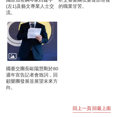
(左1)及藝文專業人士交
的職業甘苦。
流。
國臺交團長歐陽慧剛於80
週年宣告記者會致詞，回
顧樂團發展並展望未來方
向。
回上一頁
回最上面