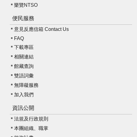
樂覽NTSO
資
料
便民服務
開
放
意見反應信箱 Contact Us
宣
FAQ
告
下載專區
版
相關連結
權
館藏查詢
宣
雙語詞彙
告
無障礙服務
雙
加入我們
語
詞
資訊公開
彙
法規及行政規則
聯
本團組織、職掌
絡