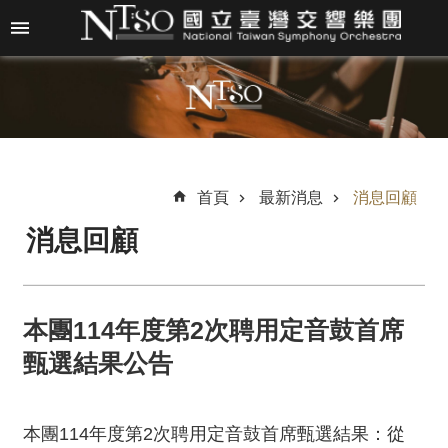
跳到主要內容區塊
進
階
搜
尋
首頁
最新消息
消息回顧
消息回顧
關
於
N
T
本團114年度第2次聘用定音鼓首席
S
O
甄選結果公告
最
新
本團114年度第2次聘用定音鼓首席甄選結果：從