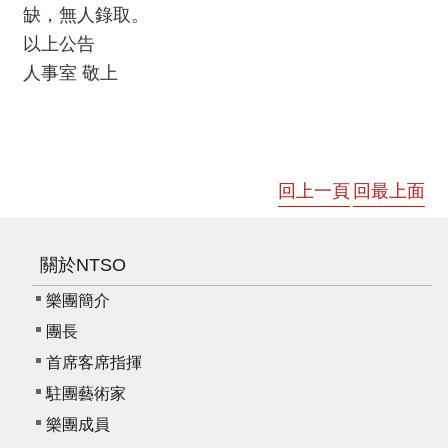
消
缺，無人錄取。
息
以上公告
人事室 敬上
音
樂
會
演
回上一頁
回最上面
奏
廳
/
關於NTSO
園
樂團簡介
區
團長
推
首席客席指揮
廣
駐團藝術家
/
樂團成員
活