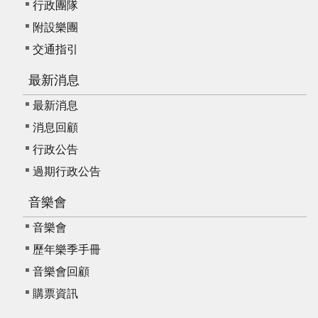
動
行政團隊
/
附設樂團
出
交通指引
版
最新消息
便
最新消息
民
服
消息回顧
務
行政公告
過期行政公告
線
上
音樂會
音
音樂會
樂
歷年樂季手冊
廳
音樂會回顧
購票資訊
便
民