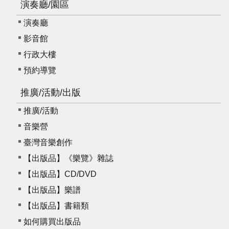
演奏廳/園區
服
務
演奏廳
影音館
資
訊
行政大樓
公
預約導覽
開
推廣/活動/出版
隱
推廣/活動
私
宣
音樂營
告
臺灣音樂創作
資
【出版品】《樂覽》雜誌
訊
【出版品】CD/DVD
安
【出版品】樂譜
全
【出版品】書籍類
網
如何購買出版品
站