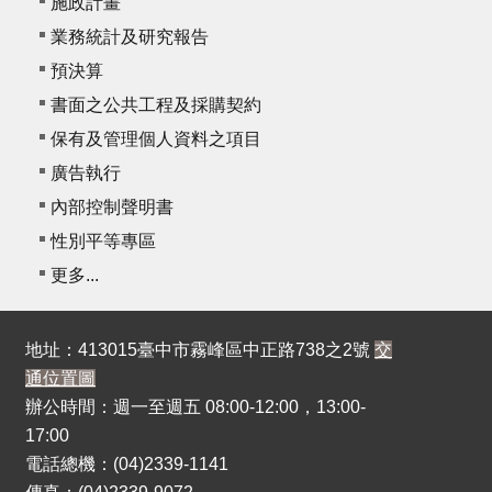
施政計畫
我
們
業務統計及研究報告
預決算
常
書面之公共工程及採購契約
見
問
保有及管理個人資料之項目
答
廣告執行
內部控制聲明書
意
見
性別平等專區
反
更多...
應
信
箱
地址：413015臺中市霧峰區中正路738之2號
交
通位置圖
網
辦公時間：週一至週五 08:00-12:00，13:00-
站
17:00
導
電話總機：(04)2339-1141
覽