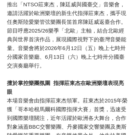
消
推出「NTSO莊東杰，陳廷威與國臺交」音樂會，
息
邀請活躍於歐洲樂壇的新生代指揮莊東杰，攜手現
任奧斯陸愛樂管弦樂團長笛首席陳廷威返臺合作。
音
節目呼應2025/26樂季「北歐」主軸，結合北歐經
樂
典與世界首演作品，展現國際視野下的臺灣音樂能
會
量。音樂會將於2026年6月12日（五）晚上七時卅
分國家音樂廳、6月13日（六）晚上七時卅分國臺
演
奏
交演奏廳舉行。
廳
/
擅於掌控樂團氛圍
指揮莊東杰在歐洲樂壇表現亮
園
眼
區
本場音樂會由指揮莊東杰領軍。莊東杰於2015年榮
推
獲「哥本哈根馬爾科國際指揮大賽」首獎，迅速受
廣
到國際樂壇關注，近年活躍於歐洲各大舞台，合作
/
對象涵蓋BBC交響樂團、丹麥國家交響樂團及奧斯
活