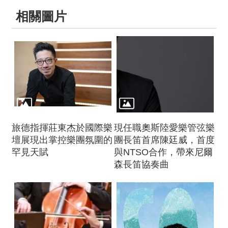
相關圖片
旅德指揮莊東杰於國際樂
現任職奧斯陸愛樂管弦樂
壇展現出掌控樂團氛圍的
團長笛首席陳廷威，首度
罕⾒天賦
與NTSO合作，帶來尼爾
森長笛協奏曲