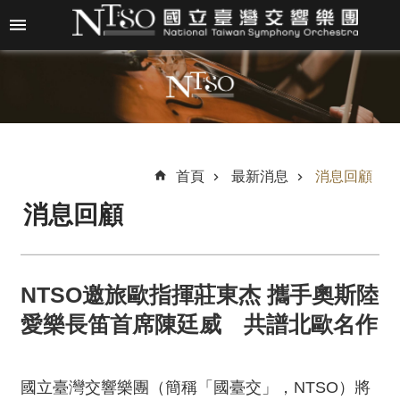
跳到主要內容區塊
進
階
搜
尋
首頁
最新消息
消息回顧
消息回顧
關
於
N
T
NTSO邀旅歐指揮莊東杰 攜手奧斯陸
S
O
愛樂長笛首席陳廷威 共譜北歐名作
最
新
國立臺灣交響樂團（簡稱「國臺交」，NTSO）將