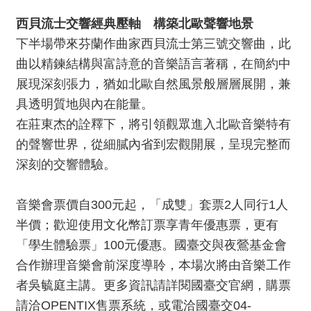
資
西貝流士交響經典壓軸 構築北歐聲響地景
料
下半場帶來芬蘭作曲家西貝流士第三號交響曲，此
開
曲以精鍊結構與富詩意的音樂語言著稱，在簡約中
放
宣
展現深刻張力，猶如北歐自然風景般層層展開，兼
告
具透明質地與內在能量。
在莊東杰的詮釋下，將引領觀眾進入北歐音樂特有
版
權
的聲響世界，從細膩內省到宏觀開展，呈現完整而
宣
深刻的交響體驗。
告
音樂會票價自300元起，「成雙」套票2人同行1人
雙
語
半價；歡迎使用文化幣訂票享青年優惠票，更有
詞
「學生體驗票」100元優惠。國臺交與夜鶯基金會
彙
合作辦理音樂會前深度導聆，本場次將由音樂工作
聯
者吳毓庭主講。更多資訊請詳閱國臺交官網，購票
絡
請洽OPENTIX售票系統，或電洽國臺交04-