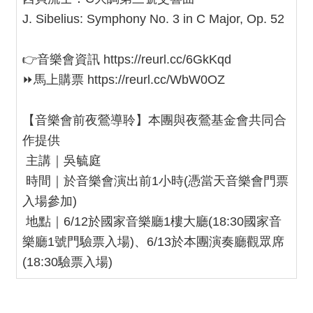
E
J. Sibelius: Symphony No. 3 in C Major, Op. 52
n
g
l
👉音樂會資訊
https://reurl.cc/6GkKqd
i
⏩馬上購票
https://reurl.cc/WbW0OZ
s
h
【音樂會前夜鶯導聆】本團與夜鶯基金會共同合
作提供
主講｜吳毓庭
時間｜於音樂會演出前1小時(憑當天音樂會門票
入場參加)
地點｜6/12於國家音樂廳1樓大廳(18:30國家音
樂廳1號門驗票入場)、6/13於本團演奏廳觀眾席
(18:30驗票入場)