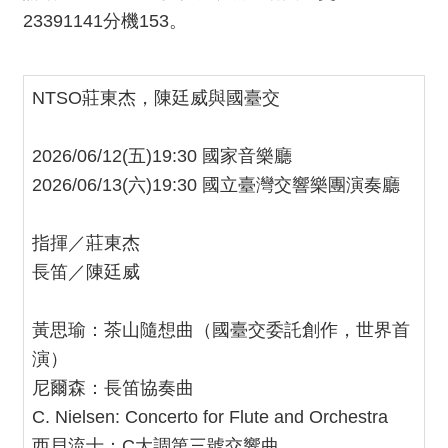
我
23391141分機153。
們
常
見
NTSO莊東杰，陳廷威與國臺交
問
答
2026/06/12(五)19:30 國家音樂廳
2026/06/13(六)19:30 國立臺灣交響樂團演奏廳
意
見
反
指揮／莊東杰
應
長笛／陳廷威
信
箱
黃思瑜：茶山隨想曲（國臺交委託創作，世界首
網
演）
站
尼爾森：長笛協奏曲
導
C. Nielsen: Concerto for Flute and Orchestra
覽
西貝流士：C大調第三號交響曲