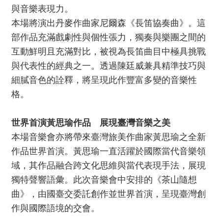
服
與音樂表現力。
務
本場將演出丹麥作曲家尼爾森《長笛協奏曲》。這
部作品充滿戲劇性與個性張力，獨奏與樂團之間的
資
互動鮮明且充滿對比，被視為長笛曲目中極具挑戰
訊
公
與代表性的經典之一。透過陳廷威兼具精準技巧與
開
細膩音色的詮釋，將呈現此作豐富多變的音樂性
格。
隱
私
宣
世界首演黃思瑜作品 展現臺灣音樂之美
告
本場音樂會亦將帶來臺灣旅美作曲家黃思瑜之全新
作品世界首演。黃思瑜一直活躍於國際當代音樂領
資
訊
域，其作品融合跨文化思維與當代表現手法，展現
安
獨特聲響語彙。此次音樂會中安排的《茶山隨想
全
曲》，由國臺交委託創作並世界首演，呈現臺灣創
網
作與國際語境的交會。
站