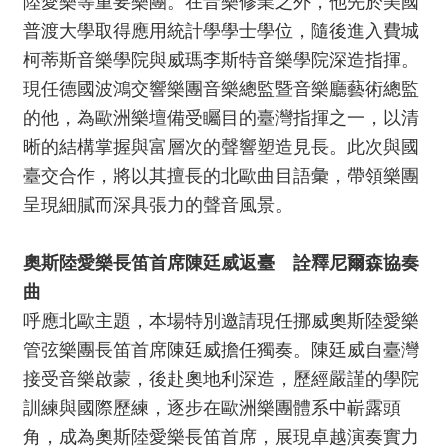
陸愛樂等重要樂團。在音樂修業之外，他先於美國
動
/
普渡大學取得應用統計學學士學位，隨後進入費城
出
柯蒂斯音樂學院與威瑪李斯特音樂學院深造指揮。
版
現任德國波鴻交響樂團音樂總監暨音樂廳藝術總監
的他，為歐洲樂壇備受矚目的臺灣指揮之一，以清
便
晰的結構掌握與富層次的聲響塑造見長。此次與國
民
臺交合作，將以其擅長的北歐曲目語彙，帶領樂團
服
務
呈現細膩而深具張力的聲音風景。
線
奧斯陸愛樂長笛首席陳廷威返臺 詮釋尼爾森協奏
上
曲
音
呼應北歐主題，本場特別邀請現任挪威奧斯陸愛樂
樂
管弦樂團長笛首席陳廷威擔任獨奏。陳廷威自臺灣
廳
接受音樂啟蒙，後赴奧地利深造，歷經嚴謹的學院
訓練與國際歷練，逐步在歐洲樂團體系中嶄露頭
便
角，成為奧斯陸愛樂長笛首席，展現卓越演奏實力
民