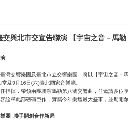
臺交與北市交宣告聯演 【宇宙之音－馬勒
聯演
立臺灣交響樂團及臺北市立交響樂團，將以【宇宙之音－
山堂及
9
月
16
日
(
六
)
臺北國家音樂廳。
擔任指揮，帶領兩團聯演馬勒第八號交響曲，並邀請多位
陣容詮釋此部磅礴巨作，實屬今年樂壇最大盛事，並期開
立樂團
聯手開創合作新局