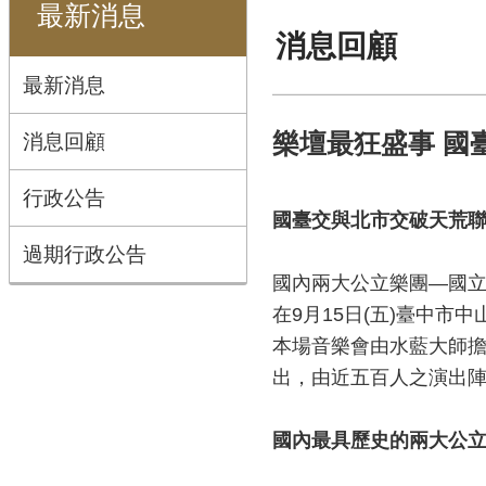
最新消息
消息回顧
最新消息
消息回顧
樂壇最狂盛事 國
行政公告
國臺交與北市交破天荒
過期行政公告
國內兩大公立樂團
—
國
在
9
月
15
日
(
五
)
臺中市中
本場音樂會由水藍大師
出，由近五百人之演出
國內最具歷史的兩大公