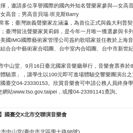
指揮，邀請多位享譽國際的國內外知名聲樂家參與
—
女高
劇女高音；
男高音貝瑞
‧
班克斯
Barry
常客；臺灣旅義聲樂家左涵瀛，為首位正式與義大利普契
音；臺灣留法聲樂家黃莉錦，是今年一月唯一獲選參與卡
和美國
IMG
國際藝術家管理公司簽約歌唱家並任教於上海
則
結合台中藝術家合唱團、台中室內合唱團、台中市新世
市中山堂
、
9
月
16
日臺北國家音樂廳舉行，音樂會票券於
生體驗票」，讓學生以
100
元即可進場體驗交響樂團演出之
洽國臺交
04-23330153
。欣賞音樂會可申請公務人員終身
交網站
www.tso.gov.taipei
，或撥
04-23391141
查詢。
】國臺交
X
北市交聯演音樂會
中市中山堂
(
臺中市北區學士路
98
號
)