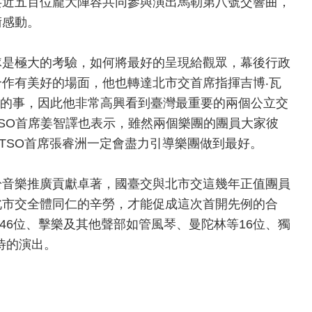
共近五百位龐大陣容共同參與演出馬勒第八號交響曲，
術感動。
隊是極大的考驗，如何將最好的呈現給觀眾，幕後行政
合作有美好的場面，他也轉達北市交首席指揮吉博
‧
瓦
的事，因此他非常高興看到臺灣最重要的兩個公立交
SO
首席姜智譯也表示，雖然兩個樂團的團員大家彼
TSO
首席張睿洲一定會盡力引導樂團做到最好。
於音樂推廣貢獻卓著，國臺交與北市交這幾年正值團員
北市交全體同仁的辛勞，才能促成這次首開先例的合
46
位、擊樂及其他聲部如管風琴、曼陀林等
16
位、獨
待的演出。