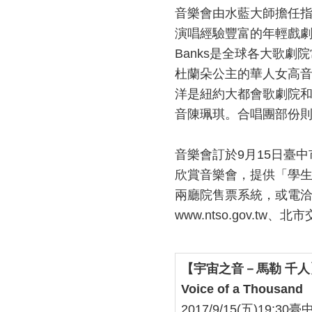
音樂會由水藍大師擔任
演唱經驗豐富的年輕戲
Banks
是
全球各大歌劇院
杜蘭朵公主的華人女高
洋是紐約大都會歌劇院
音陳珮琪
。合唱團部份
音樂會訂於
9
月
15
日
臺中
欣賞音樂會，提供「學
兩廳院售票系統，或電
www.ntso.gov.tw
、北市
【宇宙之音－馬勒
千人
Voice of a Thousand
2017/9/15(
五
)19:30
臺