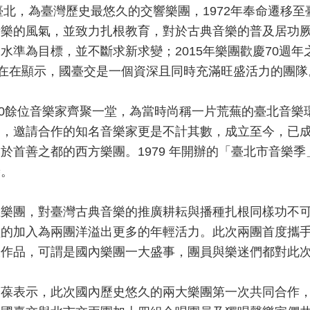
臺北，為臺灣歷史最悠久的交響樂團，
1972
年奉命遷移至
音樂的風氣，並致力扎根教育，對於古典音樂的普及居功
賞水準為目標，並不斷求新求變；
2015
年樂團歡慶
70
週年
在在顯示，國臺交是一個資深且同時充滿旺盛活力的團隊
0
餘位音樂家齊聚一堂，為當時尚稱一片荒蕪的臺北音樂
名，邀請合作的知名音樂家更是不計其數，成立至今，已
屬於首善之都的西方樂團。
1979
年開辦的「臺北市音樂季
譽。
立樂團，對臺灣古典音樂的推廣耕耘與播種扎根同樣功不
員的加入為兩團洋溢出更多的年輕活力。此次兩團首度攜
大作品，可謂是國內樂團一大盛事，團員與樂迷們都對此
子葆表示，此次國內歷史悠久的兩大樂團第一次共同合作