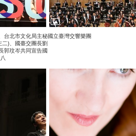
)、台北市文化局主秘
國立臺灣交響樂團
左二)、國臺交團長劉
團長郭玟岑共同宣告國
第八