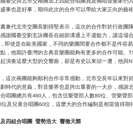
，國臺交與北市交兩團加上四組合唱團員及獨唱聲樂家們
的盛事也是好事，期待此次的合作可以帶給大家正向的藝
秘書兼代北市交團長劉得堅表示，這次的合作對於行政團
也感謝國臺交劉玄詠團長在細節溝通上不遺餘力，讓這場
，即使是在歐美國家，不同的樂團間要合作都不是件容易
起點，他期許臺灣的古典音樂圈能夠有更多的合作可能。
T
一起演奏這麼大型的交響曲，卻是有史以來頭一遭，他與
N
示，這次兩團能夠順利合作非常感動，北市交長年以來對
是劃時代的意義，對音樂界也是跨出重要的一大步，感謝
及合唱團總共有
460
人，包含弦樂聲部人數
80
位、管樂聲部
0
位及兒童合唱團
60
位，這麼大的合作編制是相當值得期
家及四組合唱團
聲勢浩大
響徹天際