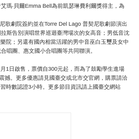
音艾瑪
‧
貝爾
Emma Bell
為前凱瑟琳費利爾獎得主，為
尼歌劇院簽約並在
Torre Del Lago
普契尼歌劇節演出
列拉斯告別演唱世界巡迴臺灣場次的女高音；男低音沈
音樂院；另還有國內相當活躍的男中音巫白玉璽及女中
紀合唱團、惠文國小合唱團等共同聯演。
8
月
1
日啟售，票價自
300
元起，而為了鼓勵學生進場
震撼。更多優惠請見國臺交或北市交官網，購票請洽
學習時數認證
3
小時。更多節目資訊請上國臺交網站