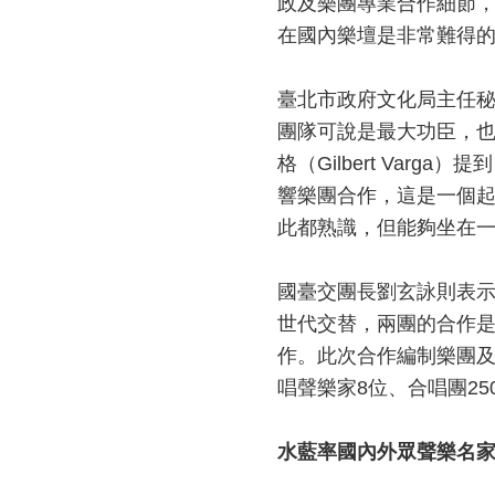
政及樂團專業合作細節
在國內樂壇是非常難得
臺北市政府文化局主任
團隊可說是最大功臣，
格（
Gilbert Varga
）提到
響樂團合作，這是一個
此都熟識，但能夠坐在
國臺交團長劉玄詠則表
世代交替，兩團的合作
作。此次合作編制樂團
唱聲樂家
8
位、合唱團
25
水藍率國內外眾聲樂名