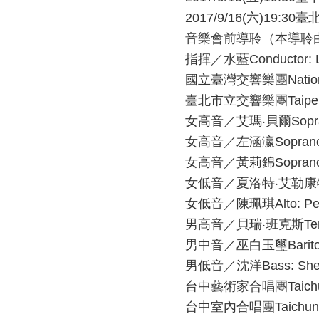
2017/9/16(
六
)19:30
臺
音樂會前導聆（本導聆
指揮／水藍
Conductor: 
國立臺灣交響樂團
Nati
臺北市立交響樂團
Taip
女高音／艾瑪‧貝爾
Sopr
女高音／左涵瀛
Soprano
女高音／黃莉錦
Soprano
女低音／夏洛特‧艾勒康
女低音／陳珮琪
Alto: P
男高音／貝瑞‧班克斯
Te
男中音／巫白玉璽
Barit
男低音／沈洋
Bass: Sh
台中藝術家合唱團
Taich
台中室內合唱團
Taichu