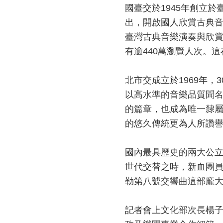
國臺交於
1945
年創立於
出，開啟國人欣賞古典
臺灣古典音樂演奏與欣
有逾
440
萬瀏覽人次。這
北市交成立於
1969
年，
3
以高水準的音樂品質聞
的篇章，也成為唯一隸
的悠久傳統更為人所讚
國內最具歷史的兩大公
世代交替之時，新血團
勒第八號交響曲這部龐
記者會上文化部次長楊