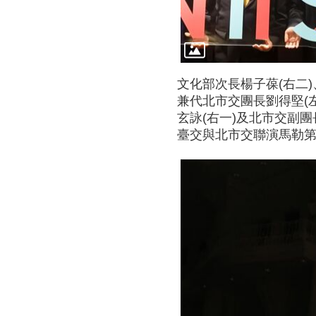
文化部次長楊子葆(右二
兼代北市交團長劉得堅(
玄詠(右一)及北市交副
臺交與北市交聯演馬勒