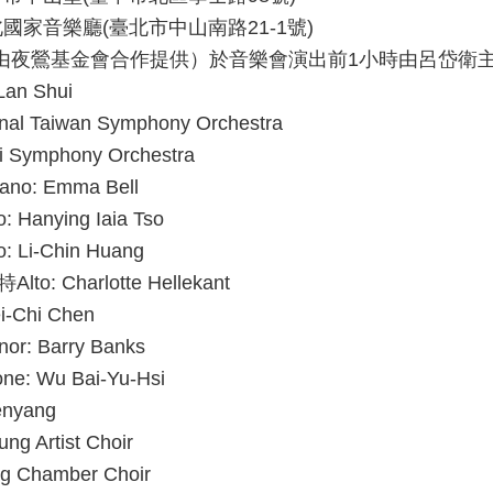
北國家音樂廳
(
臺北市中山南路
21-1
號
)
由夜鶯基金會合作提供）於音樂會演出前
1
小時由呂岱衛
Lan Shui
onal Taiwan Symphony Orchestra
ei Symphony Orchestra
ano: Emma Bell
: Hanying Iaia Tso
: Li-Chin Huang
特
Alto: Charlotte Hellekant
ei-Chi Chen
nor: Barry Banks
one: Wu Bai-Yu-Hsi
enyang
ung Artist Choir
ng Chamber Choir