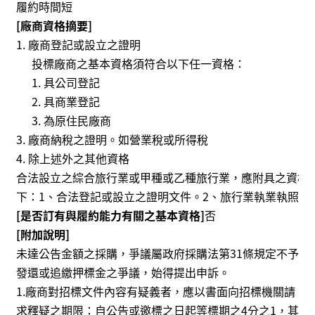
履約時間短
E
[廠商資格摘要]
n
g
廠商登記或設立之證明
l
投標廠商之基本資格須符合以下任一資格：
i
具公司登記
s
具商業登記
h
為原住民廠商
廠商納稅之證明。如營業稅或所得稅
除上述外之其他資格
合法設立之綜合旅行業或甲種或乙種旅行業，應附具之資格
下：1、合法登記或設立之證明文件。2、旅行業執業執照。
[是否訂有與履約能力有關之基本資格]
否
[附加說明]
未達公告金額之採購，爭議屬政府採購法第31條規定不予
發還或追繳押標金之爭議，始得提出申訴。
1.廠商對招標文件內容有疑義者，應以書面向招標機關請
求釋疑之期限：自公告或邀標之日起等標期之4分之1，其