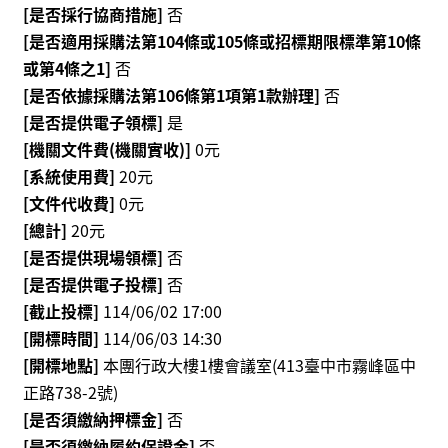
[是否採行協商措施]
否
資
[是否適用採購法第104條或105條或招標期限標準第10條
料
或第4條之1]
否
開
[是否依據採購法第106條第1項第1款辦理]
否
放
宣
[是否提供電子領標]
是
告
[機關文件費(機關實收)]
0元
[系統使用費]
20元
版
[文件代收費]
0元
權
[總計]
20元
宣
告
[是否提供現場領標]
否
[是否提供電子投標]
否
雙
[截止投標]
114/06/02 17:00
語
[開標時間]
114/06/03 14:30
詞
[開標地點]
本團行政大樓1樓會議室(413臺中市霧峰區中
彙
正路738-2號)
聯
[是否須繳納押標金]
否
絡
[是否須繳納履約保證金]
否