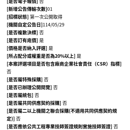
[是否電子報價]
否
服
[新增公告傳輸次數]
01
務
[招標狀態]
第一次公開取得
[機關自定公告日]
114/05/29
資
訊
[是否複數決標]
否
公
[是否訂有底價]
是
開
[價格是否納入評選]
是
[所占配分或權重是否為20%以上]
是
隱
[本案評選項目是否包含廠商企業社會責任（CSR）指標]
私
宣
否
告
[是否屬特殊採購]
否
[是否已辦理公開閱覽]
否
資
[是否屬統包]
否
訊
[是否屬共同供應契約採購]
否
安
[是否屬二以上機關之聯合採購(不適用共同供應契約規
全
定)]
否
網
[是否應依公共工程專業技師簽證規則實施技師簽證]
否
站