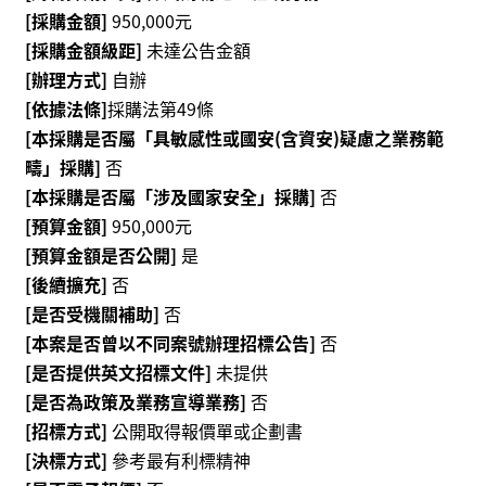
動
[採購金額]
950,000元
/
[採購金額級距]
未達公告金額
出
[辦理方式]
自辦
版
[依據法條]
採購法第49條
[本採購是否屬「具敏感性或國安(含資安)疑慮之業務範
便
疇」採購]
否
民
服
[本採購是否屬「涉及國家安全」採購]
否
務
[預算金額]
950,000元
[預算金額是否公開]
是
線
[後續擴充]
否
上
[是否受機關補助]
否
音
[本案是否曾以不同案號辦理招標公告]
否
樂
[是否提供英文招標文件]
未提供
廳
[是否為政策及業務宣導業務]
否
[招標方式]
公開取得報價單或企劃書
便
[決標方式]
參考最有利標精神
民