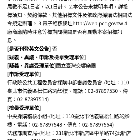
尾數不足1日者，以1日計。 2.本公告未載明事項，詳投
標須知、契約條款、其他招標文件及依政府採購法相關法
令規定辦理。 3.電子領標網址http://web.pcc.gov.tw 4.
廠商應隨時注意等標期間機關是否有異動本案招標訊
息。
[是否刊登英文公告]
否
[疑義、異議、申訴及檢舉受理單位]
[疑義、異議受理單位]
國立臺灣交響樂團
[申訴受理單位]
行政院公共工程委員會採購申訴審議委員會-(地址：110
臺北市信義區松仁路3號9樓、電話：02-87897530、傳
真：02-87897514)
[檢舉受理單位]
中央採購稽核小組-(地址：110臺北市信義區松仁路3號9
樓、電話：02-87897548、傳真：02-87897554
)
法務部調查局-(地址：231新北市新店區中華路74號;新店