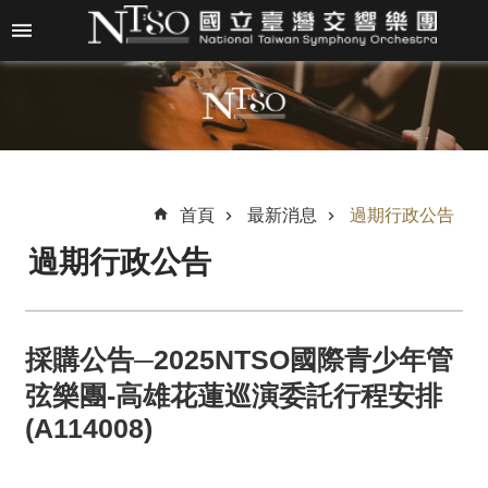
跳到主要內容區塊
進
階
搜
尋
首頁
最新消息
過期行政公告
過期行政公告
關
於
N
T
採購公告─2025NTSO國際青少年管
S
O
弦樂團-高雄花蓮巡演委託行程安排
(A114008)
最
新