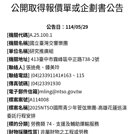
消
公開取得報價單或企劃書公告
息
音
公告日：114/05/29
樂
[機關代碼]
A.25.100.1
會
[機關名稱]
國立臺灣交響樂團
[單位名稱]
研究推廣組
演
[機關地址]
413臺中市霧峰區
中正路738-2號
奏
[聯絡人]
張迪堯、鍾美玲
廳
[聯絡電話]
(04)23391141#163、115
/
[傳真號碼]
(04)23391930
園
[電子郵件信箱]
mling@ntso.gov.tw
區
[標案案號]
A114008
[標案名稱]
2025NTSO國際青少年管弦樂團-高雄花蓮巡演
推
委託行程安排
廣
/
[標的分類]
勞務類 74 - 支援及輔助運輸服務
活
[財物採購性質]
非屬財物之工程或勞務