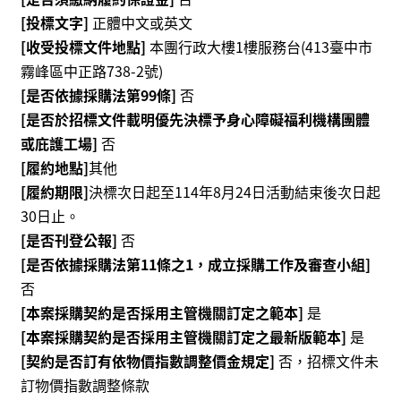
我
[投標文字]
正體中文或英文
們
[收受投標文件地點]
本團行政大樓1樓服務台(413臺中市
常
霧峰區中正路738-2號)
見
[是否依據採購法第99條]
否
問
[是否於招標文件載明優先決標予身心障礙福利機構團體
答
或庇護工場]
否
[履約地點]
其他
意
[履約期限]
決標次日起至114年8月24日活動結束後次日起
見
30日止。
反
應
[是否刊登公報]
否
信
[是否依據採購法第11條之1，成立採購工作及審查小組]
箱
否
[本案採購契約是否採用主管機關訂定之範本]
是
網
[本案採購契約是否採用主管機關訂定之最新版範本]
是
站
[契約是否訂有依物價指數調整價金規定]
否，招標文件未
導
覽
訂物價指數調整條款