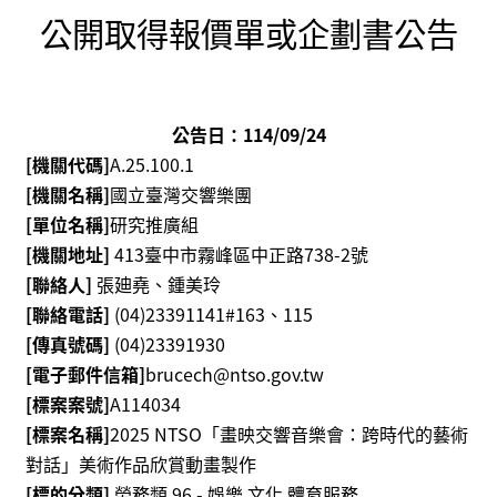
消
公開取得報價單或企劃書公告
息
音
樂
公告日：114/09/24
會
[機關代碼]
A.25.100.1
[機關名稱]
國立臺灣交響樂團
演
[單位名稱]
研究推廣組
奏
[機關地址]
413臺中市霧峰區
中正路738-2號
廳
[聯絡人]
張廸堯、鍾美玲
/
[聯絡電話]
(04)23391141#163、115
園
區
[傳真號碼]
(04)23391930
[電子郵件信箱]
brucech@ntso.gov.tw
推
[標案案號]
A114034
廣
[標案名稱]
2025 NTSO「畫映交響音樂會：跨時代的藝術
/
對話」美術作品欣賞動畫製作
活
[標的分類]
勞務類 96 - 娛樂,文化,體育服務