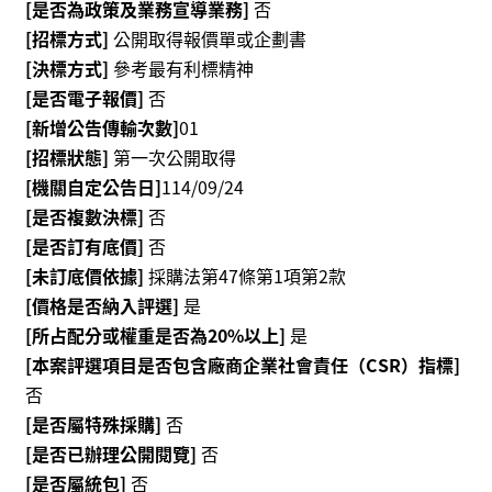
[是否為政策及業務宣導業務]
否
服
[招標方式]
公開取得報價單或企劃書
務
[決標方式]
參考最有利標精神
資
[是否電子報價]
否
訊
[新增公告傳輸次數]
01
公
[招標狀態]
第一次公開取得
開
[機關自定公告日]
114/09/24
[是否複數決標]
否
隱
私
[是否訂有底價]
否
宣
[未訂底價依據]
採購法第47條第1項第2款
告
[價格是否納入評選]
是
[所占配分或權重是否為20%以上]
是
資
[本案評選項目是否包含廠商企業社會責任（CSR）指標]
訊
安
否
全
[是否屬特殊採購]
否
[是否已辦理公開閱覽]
否
網
[是否屬統包]
否
站