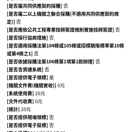
[是否屬共同供應契約採購]
否
資
[是否屬二以上機關之聯合採購(不適用共同供應契約規
料
開
定)]
否
放
[是否應依公共工程專業技師簽證規則實施技師簽證]
否
宣
[是否採行協商措施]
否
告
[是否適用採購法第104條或105條或招標期限標準第10條
或第4條之1]
否
版
[是否依據採購法第106條第1項第1款辦理]
否
權
宣
[是否含資通系統]
否
告
[是否提供電子領標]
是
[機關文件費(機關實收)]
0元
雙
[系統使用費]
20元
語
[文件代收費]
0元
詞
彙
[總計]
20元
[是否提供現場領標]
否
聯
[是否提供電子投標]
否
絡