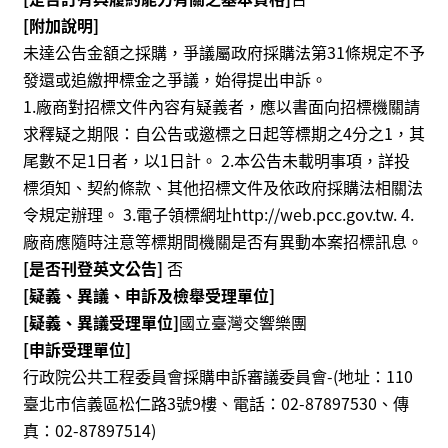
[附加說明]
未達公告金額之採購，爭議屬政府採購法第31條規定不予
發還或追繳押標金之爭議，始得提出申訴。
1.廠商對招標文件內容有疑義者，應以書面向招標機關請
求釋疑之期限：自公告或邀標之日起等標期之4分之1，其
尾數不足1日者，以1日計。 2.本公告未載明事項，詳投
標須知、契約條款、其他招標文件及依政府採購法相關法
令規定辦理。 3.電子領標網址http://web.pcc.gov.tw. 4.
廠商應隨時注意等標期間機關是否有異動本案招標訊息。
[是否刊登英文公告]
否
[疑義、異議、申訴及檢舉受理單位]
[疑義、異議受理單位]
國立臺灣交響樂團
[申訴受理單位]
行政院公共工程委員會採購申訴審議委員會-(地址：110
臺北市信義區松仁路3號9樓、電話：02-87897530、傳
真：02-87897514)