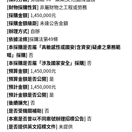
動
[財物採購性質]
非屬財物之工程或勞務
/
[採購金額]
1,450,000元
出
版
[採購金額級距]
未達公告金額
[辦理方式]
自辦
[依據法條]
採購法第49條
便
民
[本採購是否屬「具敏感性或國安(含資安)疑慮之業務範
服
疇」採購]
否
務
[本採購是否屬「涉及國家安全」採購]
否
[預算金額]
1,450,000元
線
[預算金額是否公開]
是
上
[預計金額]
1,450,000元
音
[預計金額是否公開]
是
樂
[後續擴充]
否
廳
[是否受機關補助]
否
[本案是否曾以不同案號辦理招標公告]
否
便
[是否提供英文招標文件]
未提供
民