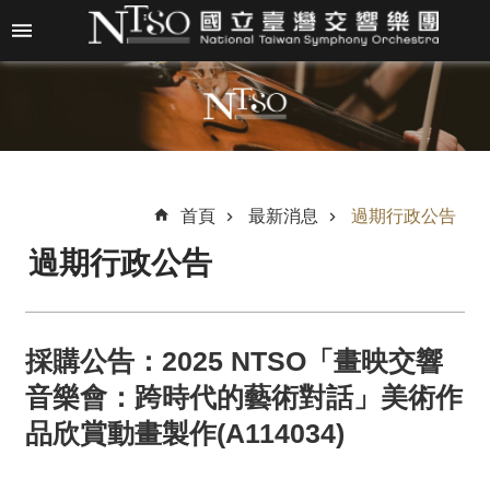
跳到主要內容區塊
進
階
搜
尋
首頁
最新消息
過期行政公告
過期行政公告
關
於
N
T
採購公告：2025 NTSO「畫映交響
S
O
音樂會：跨時代的藝術對話」美術作
品欣賞動畫製作(A114034)
最
新