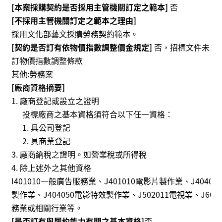
[本案採購契約是否採用主管機關訂定之範本]
否
E
n
[不採用主管機關訂定之範本之理由]
g
採用文化部藝文採購勞務契約範本。
l
[契約是否訂有依物價指數調整價金規定]
否，招標文件未
i
訂物價指數調整條款
s
h
其他:勞務案
[廠商資格摘要]
廠商登記或設立之證明
投標廠商之基本資格須符合以下任一資格：
具公司登記
具商業登記
廠商納稅之證明。如營業稅或所得稅
除上述外之其他資格
I401010一般廣告服務業、J401010電影片製作業、J4040
製作業、J404050電影特效製作業、J502011電視業、J601
務業或相關行業等。
[是否訂有與履約能力有關之基本資格]
否