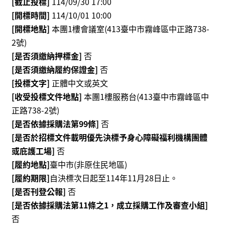
[截止投標]
114/09/30 17:00
我
[開標時間]
114/10/01 10:00
們
[開標地點]
本團1樓會議室(413臺中市霧峰區中正路738-
常
2號)
見
[是否須繳納押標金]
否
問
[是否須繳納履約保證金]
否
答
[投標文字]
正體中文或英文
[收受投標文件地點]
本團1樓服務台(413臺中市霧峰區中
意
正路738-2號)
見
反
[是否依據採購法第99條]
否
應
[是否於招標文件載明優先決標予身心障礙福利機構團體
信
或庇護工場]
否
箱
[履約地點]
臺中市(非原住民地區)
[履約期限]
自決標次日起至114年11月28日止。
網
站
[是否刊登公報]
否
導
[是否依據採購法第11條之1，成立採購工作及審查小組]
覽
否