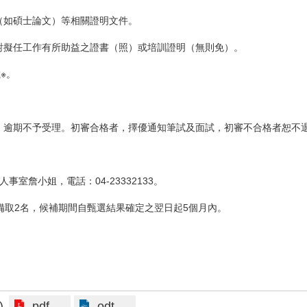
（如碩士論文）等相關證明文件。
對擬任工作有所助益之證書（照）或培訓證明（無則免）。
※。
為憑，逾期不予受理。初審合格者，擇優通知筆試及面試，初審不合格者恕
事室詹小姐，電話：04-23332133。
、備取2名，候補期間自甄選結果確定之翌日起5個月內。
pdf
odt
)