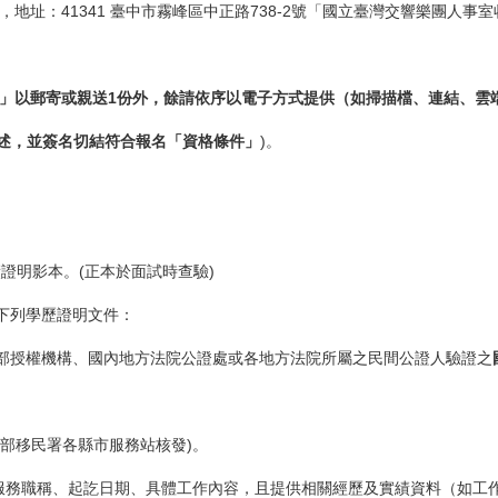
，地址：41341 臺中市霧峰區中正路738-2號「國立臺灣交響樂團人事
」以郵寄或親送1份外，餘請依序以電子方式提供（如掃描檔、連結、雲
述，並簽名切結符合報名「資格條件」
)。
。
績證明影本。(正本於面試時查驗)
下列學歷證明文件：
部授權機構、國內地方法院公證處或各地方法院所屬之民間公證人驗證之
政部移民署各縣市服務站核發)。
服務職稱、起訖日期、具體工作內容，且提供相關經歷及實績資料（如工