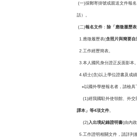
(一)採郵寄掛號或親送文件報名
話）。
(二)
報名文件
：
除「應徵履歷表
1.應徵履歷表(
含照片與簡要自
2.工作經歷簡表。
3.本人國民身分證正反面影本
4.碩士(含)以上學位證書及成
※以國外學歷報名者，請檢具
(1)經我國駐外使領館、外交
譯本」等4項文件
。
(2)
入出境紀錄證明書
(由內
5.工作證明相關文件，請詳列