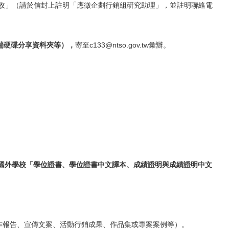
室收」（請於信封上註明
「
應徵企劃行銷組研究助理」，並註明聯絡電
端硬碟分享資料夾等），
寄至c133@ntso.gov.tw彙辦。
國外學校「學位證書、學位證書中文譯本、成績證明與成績證明中文
作報告、宣傳文案、活動行銷成果、作品集或專案案例等）。