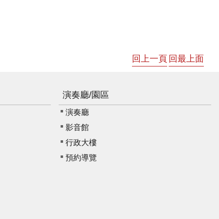
回上一頁
回最上面
演奏廳/園區
演奏廳
影音館
行政大樓
預約導覽