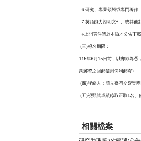
6.研究、專業領域或專門著作
7.英語能力證明文件、或其他
※上開表件請於本徵才公告下載
(三)報名期限：
115年6月15日前，以郵戳
夠郵資之回郵信封俾利郵寄）
(四)聯絡人：國立臺灣交響樂團人
(五)視甄試成績錄取正取1名
相關檔案
研究助理第2次甄選(公告