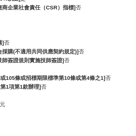
廠商企業社會責任（CSR）指標]
否
]
否
採購(不適用共同供應契約規定)]
否
技師簽證規則實施技師簽證]
否
或105條或招標期限標準第10條或第4條之1]
否
第1項第1款辦理]
否
0元