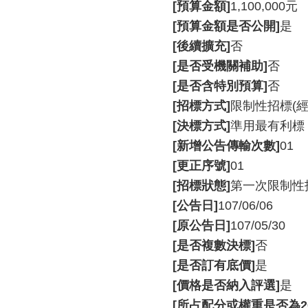
[預算金額]
1,100,000元
[預算金額是否公開]
是
[後續擴充]
否
[是否受機關補助]
否
[是否含特別預算]
否
[招標方式]
限制性招標(
[決標方式]
準用最有利標
[新增公告傳輸次數]
01
[更正序號]
01
[招標狀態]
第一次限制性
[公告日]
107/06/06
[原公告日]
107/05/30
[是否複數決標]
否
[是否訂有底價]
是
[價格是否納入評選]
是
[所占配分或權重是否為2