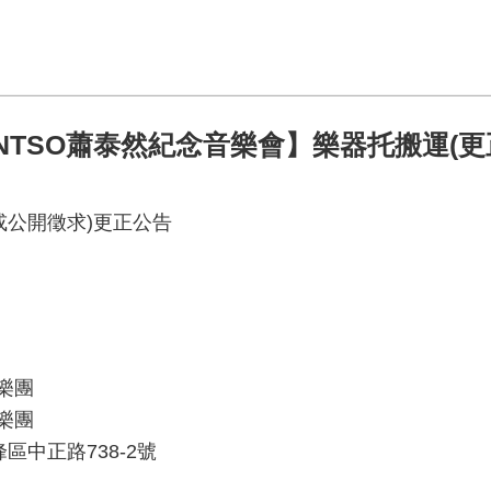
 NTSO蕭泰然紀念音樂會】樂器托搬運(更
或公開徵求)更正公告
樂團
樂團
峰區中正路738-2號