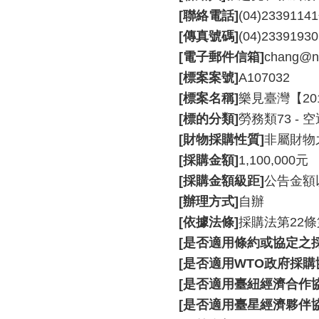
[聯絡電話]
(04)233911
[傳真號碼]
(04)23391930
[電子郵件信箱]
chang@nt
[標案案號]
A107032
[標案名稱]
樂見臺灣【20
[標的分類]
勞務類73 - 
[財物採購性質]
非屬財物
[採購金額]
1,100,000元
[採購金額級距]
公告金額
[辦理方式]
自辦
[依據法條]
採購法第22條
[是否適用條約或協定之採
[是否適用WTO政府採購協
[是否適用臺紐經濟合作協定
[是否適用臺星經濟夥伴協定