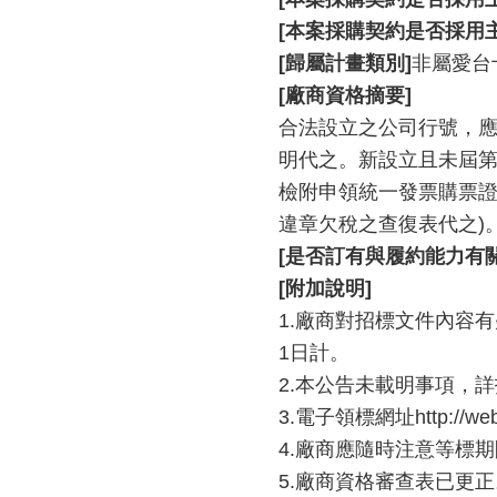
[本案採購契約是否採用
[歸屬計畫類別]
非屬愛台
[廠商資格摘要]
合法設立之公司行號，應
明代之。新設立且未屆
檢附申領統一發票購票
違章欠稅之查復表代之)
[是否訂有與履約能力有
[附加說明]
1.廠商對招標文件內容
1日計。
2.本公告未載明事項，
3.電子領標網址http://web.p
4.廠商應隨時注意等標
5.廠商資格審查表已更正