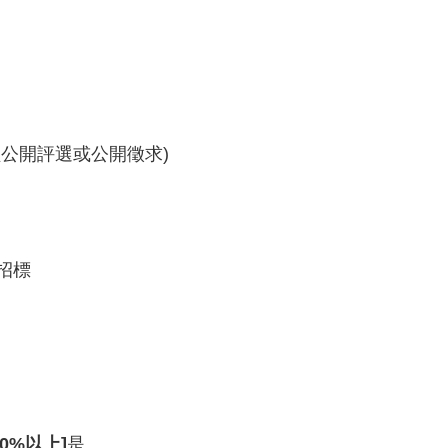
經公開評選或公開徵求)
招標
0%以上]
是