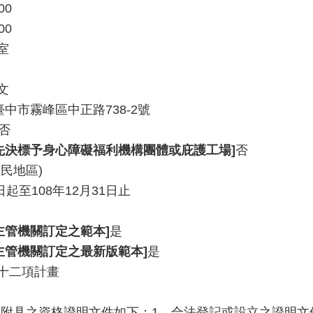
00
00
室
文
3臺中市霧峰區中正路738-2號
否
先決標予身心障礙福利機構團體或庇護工場]
否
民地區)
日起至108年12月31日止
主管機關訂定之範本]
是
主管機關訂定之最新版範本]
是
十二項計畫
附具之資格證明文件如下：1、合法登記或設立之證明文