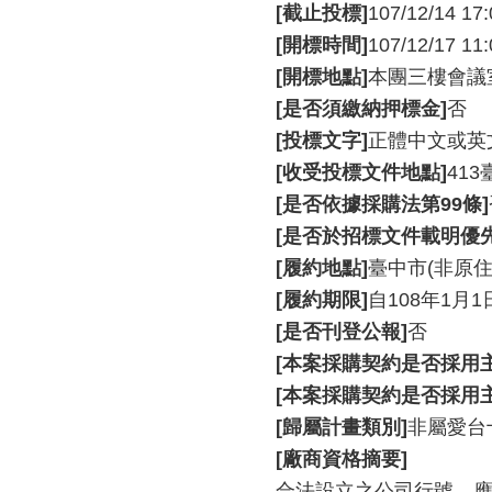
[截止投標]
107/12/14 17:
[開標時間]
107/12/17 11:
[開標地點]
本團三樓會議
[是否須繳納押標金]
否
[投標文字]
正體中文或英
[收受投標文件地點]
41
[是否依據採購法第99條]
[是否於招標文件載明優
[履約地點]
臺中市(非原住
[履約期限]
自108年1月1
[是否刊登公報]
否
[本案採購契約是否採用
[本案採購契約是否採用
[歸屬計畫類別]
非屬愛台
[廠商資格摘要]
合法設立之公司行號，應