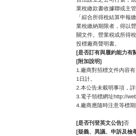
業稅繳款書收據聯或主
「綜合所得稅結算申報
業稅繳納期限者，得以
關文件。營業税或所得稅
投標廠商聲明書。
[是否訂有與履約能力有
[附加說明]
1.廠商對招標文件內容
1日計。
2.本公告未載明事項，
3.電子領標網址http://web.p
4.廠商應隨時注意等標
[是否刊登英文公告]
否
[疑義、異議、申訴及檢