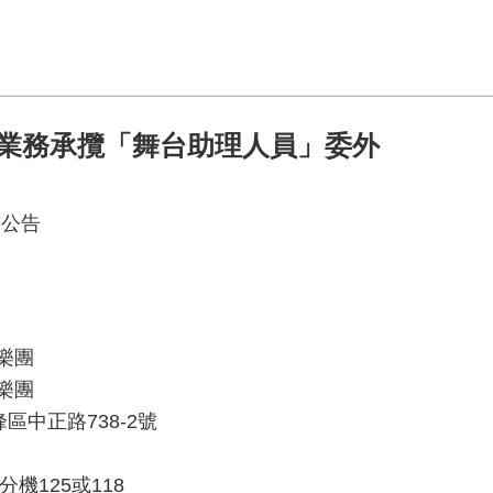
術業務承攬「舞台助理人員」委外
書公告
樂團
樂團
峰區中正路738-2號
41分機125或118