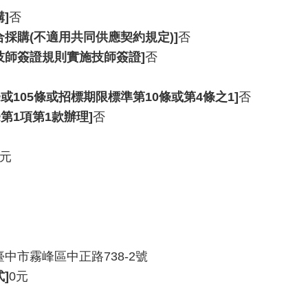
]
否
採購(不適用共同供應契約規定)]
否
技師簽證規則實施技師簽證]
否
或105條或招標期限標準第10條或第4條之1]
否
第1項第1款辦理]
否
0元
3臺中市霧峰區中正路738-2號
]
0元