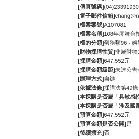
[傳真號碼]
(04)23391930
[電子郵件信箱]
chang@nt
[標案案號]
A107081
[標案名稱]
108年度舞
[標的分類]
勞務類96 - 
[財物採購性質]
非屬財物
[採購金額]
647,552元
[採購金額級距]
未達公告
[辦理方式]
自辦
[依據法條]
採購法第49條
[本採購是否屬「具敏感
[本採購是否屬「涉及國
[預算金額]
647,552元
[預算金額是否公開]
是
[後續擴充]
否