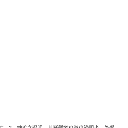
件。2、納稅之證明，其屬營業稅繳稅證明者，為營