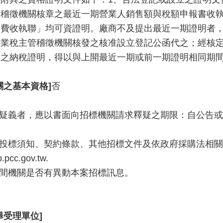
管稽徵機關核章之最近一期營業人銷售額與稅額申報書收
繳費收執聯」均可資證明。廠商不及提出最近一期證明者
營業稅主管稽徵機關核發之核准設立登記公函代之；經核
之納稅證明，得以與上開最近一期或前一期證明相同期間
關之基本資格]
否
有疑義者，應以書面向招標機關請求釋疑之期限：自公告或
詳投標須知、契約條款、其他招標文件及依政府採購法相
cc.gov.tw.
期間機關是否有異動本案招標訊息。
舉受理單位]