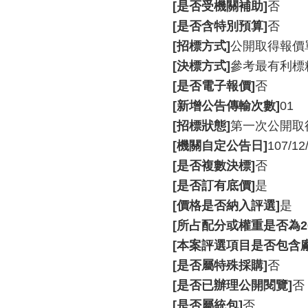
[是否受機關補助]
否
[是否含特別預算]
否
[招標方式]
公開取得報價
[決標方式]
參考最有利標
[是否電子報價]
否
[新增公告傳輸次數]
01
[招標狀態]
第一次公開取
[機關自定公告日]
107/12
[是否複數決標]
否
[是否訂有底價]
是
[價格是否納入評選]
是
[所占配分或權重是否為2
[本案評選項目是否包含
[是否屬特殊採購]
否
[是否已辦理公開閱覽]
否
[是否屬統包]
否