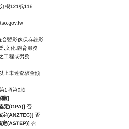
41分機121或118
so.gov.tw
業錄音暨影像保存錄影
娛樂,文化,體育服務
之工程或勞務
以上未達查核金額
第1項第9款
購]
定(GPA)]
否
(ANZTEC)]
否
(ASTEP)]
否