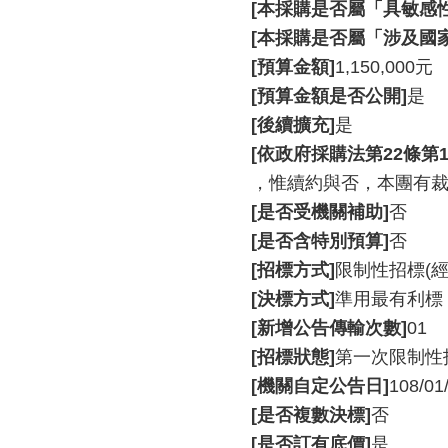
[本採購是否屬「具敏感
[本採購是否屬「涉及國
[預算金額]
1,150,000元
[預算金額是否公開]
是
[後續擴充]
是
[依政府採購法第22條第
，惟續約與否，本團有
[是否受機關補助]
否
[是否含特別預算]
否
[招標方式]
限制性招標(
[決標方式]
準用最有利標
[新增公告傳輸次數]
01
[招標狀態]
第一次限制性
[機關自定公告日]
108/01
[是否複數決標]
否
[是否訂有底價]
是