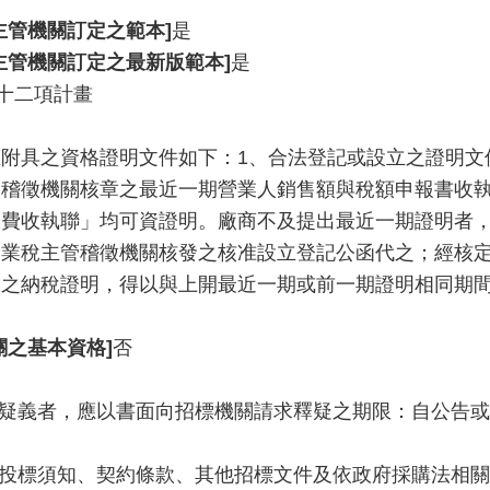
主管機關訂定之範本]
是
主管機關訂定之最新版範本]
是
十二項計畫
附具之資格證明文件如下：1、合法登記或設立之證明文
管稽徵機關核章之最近一期營業人銷售額與稅額申報書收
繳費收執聯」均可資證明。廠商不及提出最近一期證明者
營業稅主管稽徵機關核發之核准設立登記公函代之；經核
之納稅證明，得以與上開最近一期或前一期證明相同期間
關之基本資格]
否
有疑義者，應以書面向招標機關請求釋疑之期限：自公告或
詳投標須知、契約條款、其他招標文件及依政府採購法相