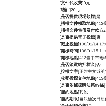
[文件代收費]
0元
[總計]
20元
[是否提供現場領標]
是
[招標文件領取地點]
41
[招標文件售價及付款方式
[是否提供電子投標]
否
[截止投標]
108/01/14 17:
[開標時間]
108/01/15 11:
[開標地點]
413臺中市霧
[是否須繳納押標金]
否
[投標文字]
正體中文或英
[收受投標文件地點]
41
[是否依據採購法第99條]
[履約地點]
其他
[履約期限]
自決標次日起至
[是否刊登公報]
是