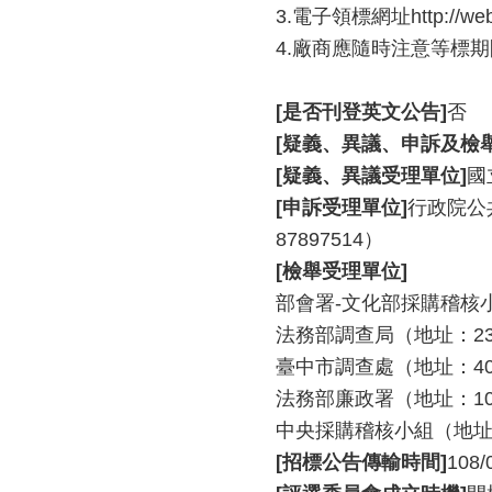
3.電子領標網址http://web.p
4.廠商應隨時注意等標
[是否刊登英文公告]
否
[疑義、異議、申訴及檢
[疑義、異議受理單位]
國
[申訴受理單位]
行政院公共
87897514）
[檢舉受理單位]
部會署-文化部採購稽核小組
法務部調查局（地址：231新
臺中市調查處（地址：403
法務部廉政署（地址：100臺
中央採購稽核小組（地址：1
[招標公告傳輸時間]
108/