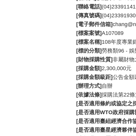
[聯絡電話]
(04)233911
[傳真號碼]
(04)23391930
[電子郵件信箱]
chang@nt
[標案案號]
A107089
[標案名稱]
108年度專
[標的分類]
勞務類96 - 
[財物採購性質]
非屬財物
[採購金額]
2,300,000元
[採購金額級距]
公告金額
[辦理方式]
自辦
[依據法條]
採購法第22條
[是否適用條約或協定之採
[是否適用WTO政府採購協
[是否適用臺紐經濟合作協定
[是否適用臺星經濟夥伴協定