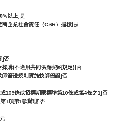
0%以上]
是
廠商企業社會責任（CSR）指標]
是
]
否
採購(不適用共同供應契約規定)]
否
技師簽證規則實施技師簽證]
否
或105條或招標期限標準第10條或第4條之1]
否
第1項第1款辦理]
否
0元