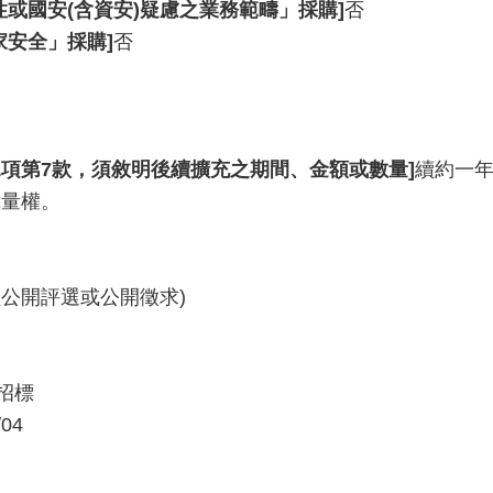
性或國安(含資安)疑慮之業務範疇」採購]
否
家安全」採購]
否
1項第7款，須敘明後續擴充之期間、金額或數量]
續約一年至
裁量權。
經公開評選或公開徵求)
招標
/04