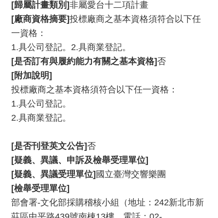
[歸屬計畫類別]
非屬愛台十二項計畫
E
n
[廠商資格摘要]
投標廠商之基本資格須符合以下任
g
一資格：
l
1.具公司登記。2.具商業登記。
i
s
[是否訂有與履約能力有關之基本資格]
否
h
[附加說明]
投標廠商之基本資格須符合以下任一資格：
1.具公司登記。
2.具商業登記。
[是否刊登英文公告]
否
[疑義、異議、申訴及檢舉受理單位]
[疑義、異議受理單位]
國立臺灣交響樂團
[檢舉受理單位]
部會署-文化部採購稽核小組（地址：242新北市新
莊區中平路439號南棟13樓、電話：02-