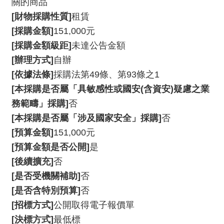
關的商品
動
/
[財物採購性質]
租賃
出
[採購金額]
151,000元
版
[採購金額級距]
未達公告金額
[辦理方式]
自辦
便
[依據法條]
採購法第49條、第93條之1
民
[本採購是否屬「具敏感性或國安(含資安)疑慮之業
服
務
務範疇」採購]
否
[本採購是否屬「涉及國家安全」採購]
否
線
[預算金額]
151,000元
上
[預算金額是否公開]
是
音
[後續擴充]
否
樂
[是否受機關補助]
否
廳
[是否含特別預算]
否
[招標方式]
公開取得電子報價單
便
[決標方式]
最低標
民