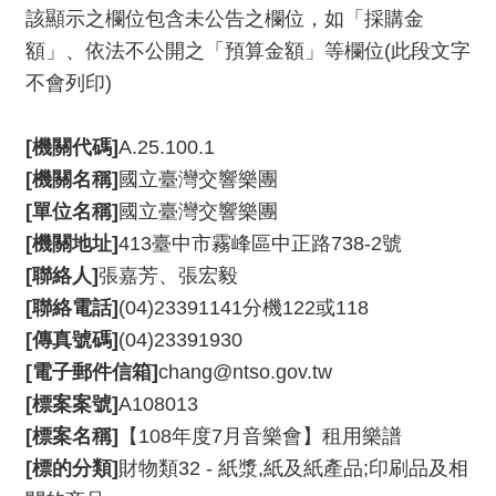
消
該顯示之欄位包含未公告之欄位，如「採購金
息
額」、依法不公開之「預算金額」等欄位(此段文字
不會列印)
音
樂
[機關代碼]
A.25.100.1
會
[機關名稱]
國立臺灣交響樂團
演
[單位名稱]
國立臺灣交響樂團
奏
[機關地址]
413臺中市霧峰區中正路738-2號
廳
[聯絡人]
張嘉芳、張宏毅
/
[聯絡電話]
(04)23391141分機122或118
園
區
[傳真號碼]
(04)23391930
[電子郵件信箱]
chang@ntso.gov.tw
推
[標案案號]
A108013
廣
[標案名稱]
【108年度7月音樂會】租用樂譜
/
[標的分類]
財物類32 - 紙漿,紙及紙產品;印刷品及相
活