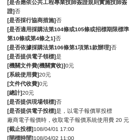
[是否應依公共工程專業技師簽證規則實施技師簽
資
證]
否
料
[是否採行協商措施]
否
開
放
[是否適用採購法第104條或105條或招標期限標準
宣
第10條或第4條之1]
否
告
[是否依據採購法第106條第1項第1款辦理]
否
[是否提供電子領標]
是
版
權
[機關文件費(機關實收)]
0元
宣
[系統使用費]
20元
告
[文件代收費]
0元
雙
[總計]
20元
語
[是否提供現場領標]
否
詞
[是否提供電子投標]
是，以電子報價單投標
彙
廠商電子報價時，收取電子報價系統使用費 20 元
聯
[截止投標]
108/04/01 17:00
絡
[開標時間]
108/04/02 11:00