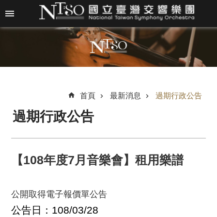
跳到主要內容區塊
進
階
搜
尋
首頁
最新消息
過期行政公告
過期行政公告
關
於
N
T
【108年度7月音樂會】租用樂譜
S
O
公開取得電子報價單公告
最
新
公告日：108/03/28