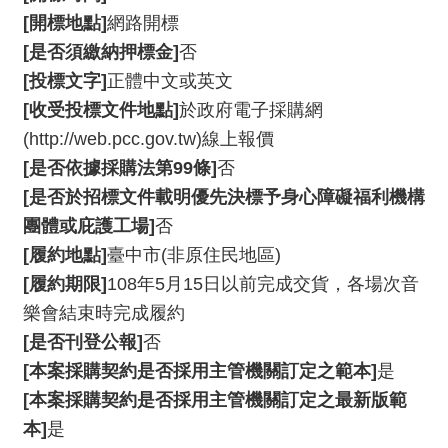
我
[開標地點]
網路開標
們
[是否須繳納押標金]
否
常
[投標文字]
正體中文或英文
見
[收受投標文件地點]
於政府電子採購網
問
(http://web.pcc.gov.tw)線上報價
答
[是否依據採購法第99條]
否
意
[是否於招標文件載明優先決標予身心障礙福利機構
見
團體或庇護工場]
否
反
[履約地點]
臺中市(非原住民地區)
應
[履約期限]
108年5月15日以前完成交貨，各場次音
信
樂會結束時完成履約
箱
[是否刊登公報]
否
網
[本案採購契約是否採用主管機關訂定之範本]
是
站
[本案採購契約是否採用主管機關訂定之最新版範
導
覽
本]
是