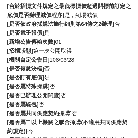
服
[合於招標文件規定之最低標標價超過開標前訂定之
務
底價是否辦理減價程序]
是，到場減價
[是否依政府採購法施行細則第64條之2辦理]
否
資
訊
[是否電子報價]
是
公
[新增公告傳輸次數]
01
開
[招標狀態]
第一次公開取得
[機關自定公告日]
108/03/28
隱
私
[是否複數決標]
否
宣
[是否訂有底價]
是
告
[是否屬特殊採購]
否
資
[是否已辦理公開閱覽]
否
訊
[是否屬統包]
否
安
[是否屬共同供應契約採購]
否
全
[是否屬二以上機關之聯合採購(不適用共同供應契
網
約規定)]
否
站