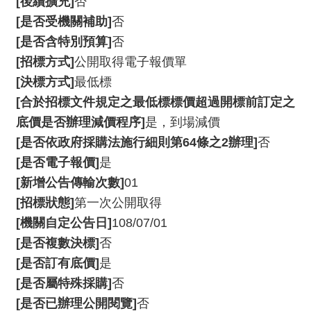
[後續擴充]
否
服
[是否受機關補助]
否
務
[是否含特別預算]
否
資
[招標方式]
公開取得電子報價單
訊
[決標方式]
最低標
公
[合於招標文件規定之最低標標價超過開標前訂定之
開
底價是否辦理減價程序]
是，到場減價
隱
[是否依政府採購法施行細則第64條之2辦理]
否
私
[是否電子報價]
是
宣
[新增公告傳輸次數]
01
告
[招標狀態]
第一次公開取得
資
[機關自定公告日]
108/07/01
訊
[是否複數決標]
否
安
[是否訂有底價]
是
全
[是否屬特殊採購]
否
網
[是否已辦理公開閱覽]
否
站