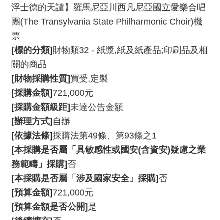
動
浮士德的天譴】羅馬尼亞川西凡尼亞國立愛樂合唱
/
團(The Transylvania State Philharmonic Choir)機
出
票
版
[標的分類]
財物類32 - 紙漿,紙及紙產品;印刷品及相
便
關的商品
民
[財物採購性質]
買受,定製
服
[採購金額]
721,000元
務
[採購金額級距]
未達公告金額
[辦理方式]
自辦
線
[依據法條]
採購法第49條、第93條之1
上
[本採購是否屬「具敏感性或國安(含資安)疑慮之業
音
樂
務範疇」採購]
否
廳
[本採購是否屬「涉及國家安全」採購]
否
[預算金額]
721,000元
便
[預算金額是否公開]
是
民