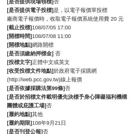
[是否提供現場領標]
否
我
們
[是否提供電子投標]
是，以電子報價單投標
廠商電子報價時，收取電子報價系統使用費 20 元
常
[截止投標]
108/07/05 17:00
見
[開標時間]
108/07/08 11:00
問
答
[開標地點]
網路開標
[是否須繳納押標金]
否
意
[投標文字]
正體中文或英文
見
[收受投標文件地點]
於政府電子採購網
反
應
(http://web.pcc.gov.tw)線上報價
信
[是否依據採購法第99條]
否
箱
[是否於招標文件載明優先決標予身心障礙福利機構
團體或庇護工場]
否
網
站
[履約地點]
其他
導
[履約期限]
108年9月21日
覽
[是否刊登公報]
否