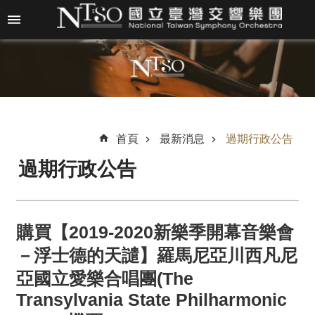
跳到主要內容區塊
進
階
搜
尋
首頁
最新消息
過期行政公告
過期行政公告
關
於
N
T
購買【2019-2020新樂季開幕音樂會
S
O
－浮士德的天譴】羅馬尼亞川西凡尼
亞國立愛樂合唱團(The
最
Transylvania State Philharmonic
新