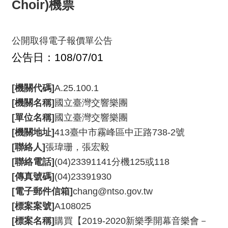
Choir)機票
消
息
公開取得電子報價單公告
音
樂
公告日：108/07/01
會
[機關代碼]
A.25.100.1
演
[機關名稱]
國立臺灣交響樂團
奏
[單位名稱]
國立臺灣交響樂團
廳
/
[機關地址]
413臺中市霧峰區中正路738-2號
園
[聯絡人]
張瑋珊，張宏毅
區
[聯絡電話]
(04)23391141分機125或118
[傳真號碼]
(04)23391930
推
[電子郵件信箱]
chang@ntso.gov.tw
廣
[標案案號]
A108025
/
活
[標案名稱]
購買【2019-2020新樂季開幕音樂會－