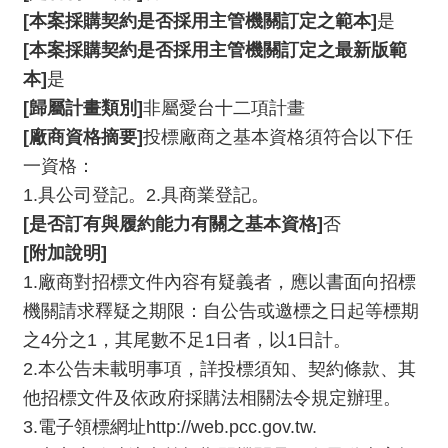
E
[本案採購契約是否採用主管機關訂定之範本]
是
n
[本案採購契約是否採用主管機關訂定之最新版範
g
本]
是
l
i
[歸屬計畫類別]
非屬愛台十二項計畫
s
[廠商資格摘要]
投標廠商之基本資格須符合以下任
h
一資格：
1.具公司登記。2.具商業登記。
[是否訂有與履約能力有關之基本資格]
否
[附加說明]
1.廠商對招標文件內容有疑義者，應以書面向招標
機關請求釋疑之期限：自公告或邀標之日起等標期
之4分之1，其尾數不足1日者，以1日計。
2.本公告未載明事項，詳投標須知、契約條款、其
他招標文件及依政府採購法相關法令規定辦理。
3.電子領標網址http://web.pcc.gov.tw.