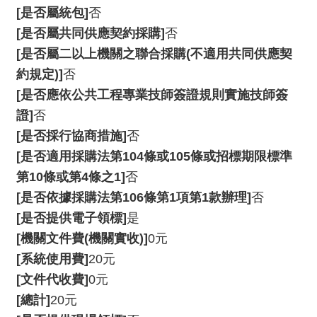
[是否屬統包]
否
資
料
[是否屬共同供應契約採購]
否
開
[是否屬二以上機關之聯合採購(不適用共同供應契
放
約規定)]
否
宣
[是否應依公共工程專業技師簽證規則實施技師簽
告
證]
否
版
[是否採行協商措施]
否
權
[是否適用採購法第104條或105條或招標期限標準
宣
第10條或第4條之1]
否
告
[是否依據採購法第106條第1項第1款辦理]
否
雙
[是否提供電子領標]
是
語
[機關文件費(機關實收)]
0元
詞
[系統使用費]
20元
彙
[文件代收費]
0元
聯
[總計]
20元
絡