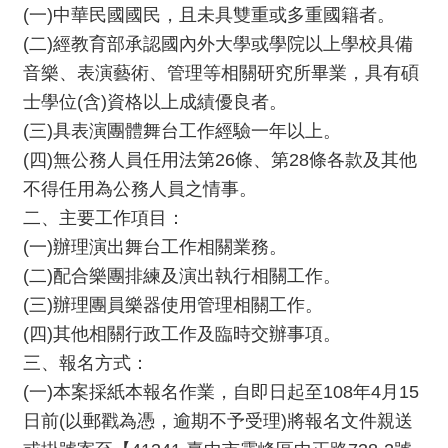
消
(一)中華民國國民，且未具雙重或多重國籍者。
息
(二)經教育部承認國內外大學或學院以上學校具備
音樂、表演藝術、管理等相關研究所畢業，具有碩
音
士學位(含)資格以上成績優良者。
樂
(三)具表演團體舞台工作經驗一年以上。
會
(四)無公務人員任用法第26條、第28條各款及其他
不得任用為公務人員之情事。
演
奏
二、主要工作項目：
廳
(一)辦理演出舞台工作相關業務。
/
(二)配合樂團排練及演出執行相關工作。
園
(三)辦理團員樂器使用管理相關工作。
區
(四)其他相關行政工作及臨時交辦事項。
推
三、報名方式：
廣
(一)本案採紙本報名作業，自即日起至108年4月15
/
日前(以郵戳為憑，逾期不予受理)將報名文件親送
活