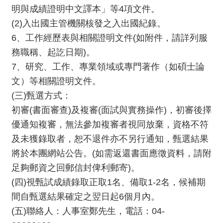
服
明與成績證明中文譯本」等4項文件。
務
(2)入出國主管機關核發之入出國紀錄。
6、工作經歷表與相關證明文件(如附件，請詳列服
資
務職稱、起訖日期)。
訊
公
7、研究、工作、專業領域或專門著作（如碩士論
開
文）等相關證明文件。
(三)甄選方式：
隱
私
初審(書面審查)及複審(面試與實務操作)，初審後擇
宣
優通知複審，無法參加複審者視同放棄，資格不符
告
及未獲錄取者，恕不退件亦不另行通知，甄選結果
將於本團網站公告。(如需返還書面應徵資料，請附
資
訊
足夠郵資之回郵信封俾利郵寄)。
安
(四)視甄試成績錄取正取1名、備取1-2名，候補期
全
間自甄選結果確定之翌日起6個月內。
網
(五)聯絡人：人事室鄭先生，電話：04-
站