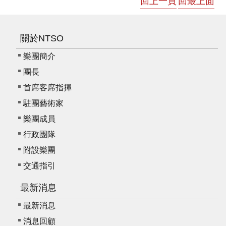
回上一頁
回最上面
我
們
常
關於NTSO
見
樂團簡介
問
團長
答
首席客席指揮
意
駐團藝術家
見
樂團成員
反
應
行政團隊
信
附設樂團
箱
交通指引
網
最新消息
站
導
最新消息
覽
消息回顧