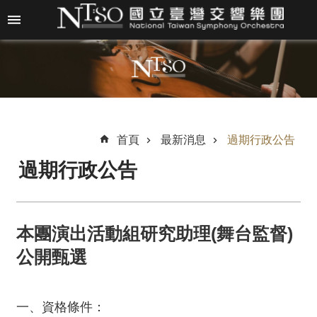
跳到主要內容區塊
進
階
搜
尋
首頁
最新消息
過期行政公告
過期行政公告
關
於
N
T
本團演出活動組研究助理(舞台監督)
S
O
公開甄選
最
新
一、資格條件：