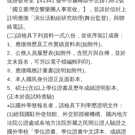
或掛號寄至【41341 臺中市霧峰區中正路738-2號
動
/
「國立臺灣交響樂團人事室收」】，並請於信封上
出
註明應徵「演出活動組研究助理(舞台監督)」與聯
版
絡電話。
(二)請檢具下列資料一式八份，並依序裝訂成冊：
便
1、應徵簡歷及工作實績資料表(如附件)。
民
2、公務人員履歷表(如附件，含照片與自傳，並於
服
務
文末簽名，可另以電子檔編輯列印)。
3、應徵職務計畫書(說明如附件)。
線
4、本人國民身分證正反面影本。
上
5、碩士(含)以上學位證書及歷年成績證明影本。
音
(正本於面試時查驗)
樂
※以國外學歷報名者，請檢具下列學歷證明文件：
廳
(1)經我國駐外使領館、外交部授權機構、國內地方
法院公證處或各地方法院所屬之民間公證人驗證之
便
國外學校「學位證書、學位證書中文譯本、成績證
民