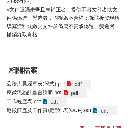
23332133。
資
※文件遺漏未齊且未補正者，提供不實文件者或文
料
件係偽造、變造者，均視為不合格；錄取後發現所
開
填寫資料或繳交文件於係屬不實或偽造、變造者，
放
宣
撤銷錄取資格。
告
版
權
宣
相關檔案
告
公務人員履歷表(簡式).pdf
pdf
雙
語
應徵職務計畫書說明.pdf
pdf
詞
工作經歷表.odt
odt
彙
應徵簡歷及工作實績資料表(ODF).odt
odt
聯
絡