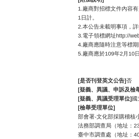
1.廠商對招標文件內容
1日計。
2.本公告未載明事項，
3.電子領標網址http://web.p
4.廠商應隨時注意等標
5.廠商應於109年2月
[是否刊登英文公告]
否
[疑義、異議、申訴及檢
[疑義、異議受理單位]
國
[檢舉受理單位]
部會署-文化部採購稽核小組
法務部調查局（地址：231新
臺中市調查處（地址：403