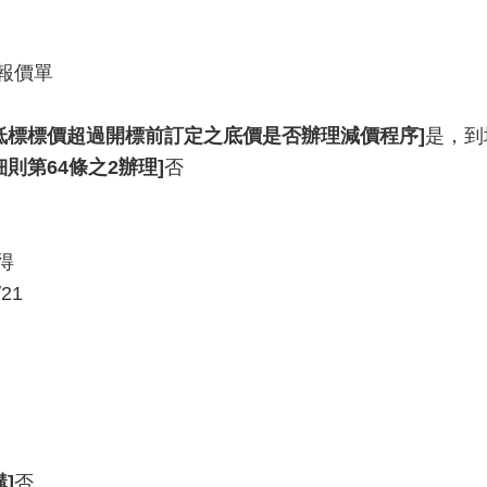
報價單
低標標價超過開標前訂定之底價是否辦理減價程序]
是，到
則第64條之2辦理]
否
得
/21
]
否