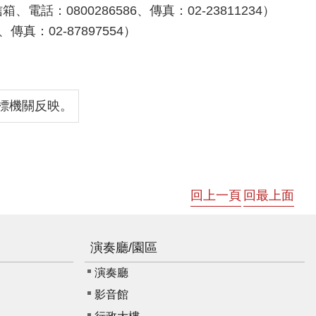
話：0800286586、傳真：02-23811234）
真：02-87897554）
標機關反映。
回上一頁
回最上面
演奏廳/園區
演奏廳
影音館