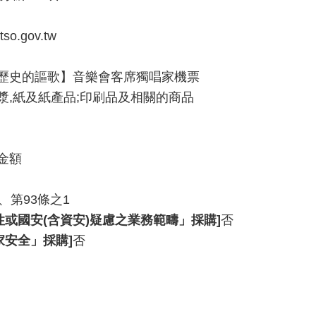
so.gov.tw
歷史的謳歌】音樂會客席獨唱家機票
 紙漿,紙及紙產品;印刷品及相關的商品
金額
、第93條之1
性或國安(含資安)疑慮之業務範疇」採購]
否
家安全」採購]
否