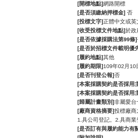
[開標地點]
網路開標
[是否須繳納押標金]
否
[投標文字]
正體中文或英
[收受投標文件地點]
於政府
[是否依據採購法第99條]
[是否於招標文件載明優
[履約地點]
其他
[履約期限]
109年02月
[是否刊登公報]
否
[本案採購契約是否採用
[本案採購契約是否採用
[歸屬計畫類別]
非屬愛台
[廠商資格摘要]
投標廠商
1.具公司登記。2.具商
[是否訂有與履約能力有
[附加說明]