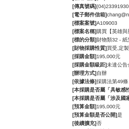
[傳真號碼]
(04)23391930
[電子郵件信箱]
chang@nt
[標案案號]
A109003
[標案名稱]
購買【英雄與
[標的分類]
財物類32 -
[財物採購性質]
買受,定製
[採購金額]
195,000元
[採購金額級距]
未達公告
[辦理方式]
自辦
[依據法條]
採購法第49條
[本採購是否屬「具敏感
[本採購是否屬「涉及國
[預算金額]
195,000元
[預算金額是否公開]
是
[後續擴充]
否