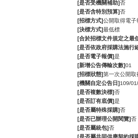
[是否受機關補助]
否
[是否含特別預算]
否
[招標方式]
公開取得電子
[決標方式]
最低標
[合於招標文件規定之最
[是否依政府採購法施行細
[是否電子報價]
是
[新增公告傳輸次數]
01
[招標狀態]
第一次公開取
[機關自定公告日]
109/01
[是否複數決標]
否
[是否訂有底價]
是
[是否屬特殊採購]
否
[是否已辦理公開閱覽]
否
[是否屬統包]
否
[是否屬共同供應契約採購