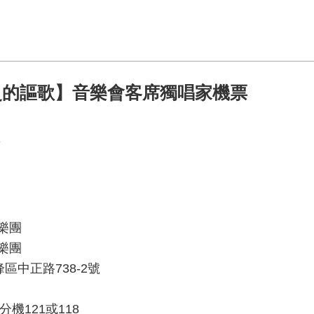
史的謳歌】音樂會客席獨唱家機票
告
樂團
樂團
峰區中正路738-2號
41分機121或118