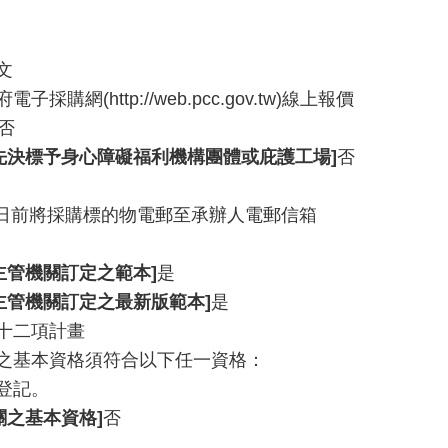
文
電子採購網(http://web.pcc.gov.tw)線上報價
否
先決標予身心障礙福利機構團體或庇護工場]
否
10日前將採購標的物電郵至承辦人電郵信箱
主管機關訂定之範本]
是
主管機關訂定之最新版範本]
是
十二項計畫
之基本資格須符合以下任一資格：
業登記。
關之基本資格]
否