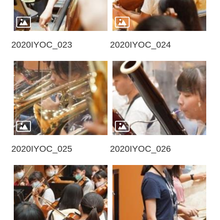
服
務
資
2020IYOC_023
2020IYOC_024
訊
公
開
隱
私
宣
告
2020IYOC_025
2020IYOC_026
資
訊
安
全
網
站