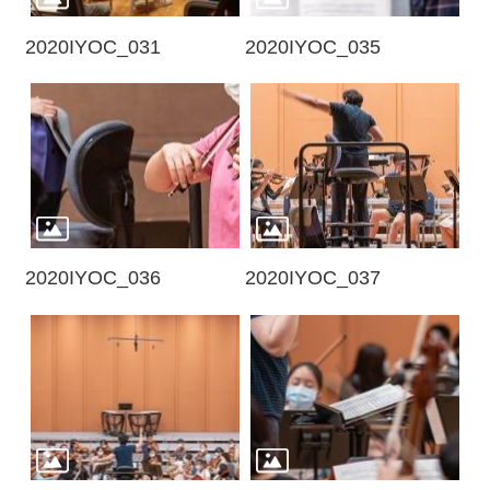
我
們
2020IYOC_031
2020IYOC_035
常
見
問
答
意
見
反
2020IYOC_036
2020IYOC_037
應
信
箱
網
站
導
覽