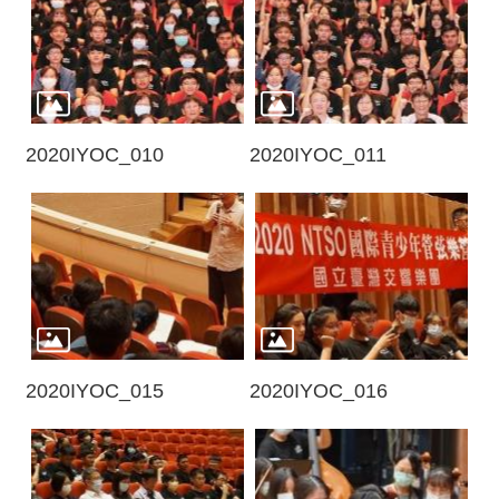
消
息
音
樂
會
2020IYOC_010
2020IYOC_011
演
奏
廳
/
園
區
2020IYOC_015
2020IYOC_016
推
廣
/
活