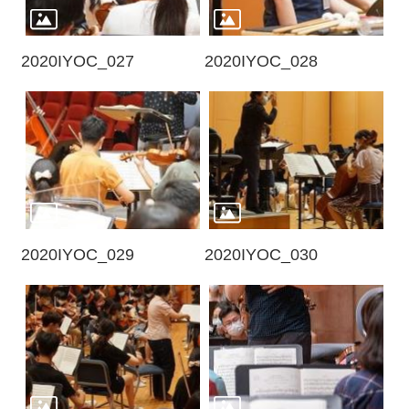
資
料
2020IYOC_027
2020IYOC_028
開
放
宣
告
版
權
宣
告
2020IYOC_029
2020IYOC_030
雙
語
詞
彙
聯
絡