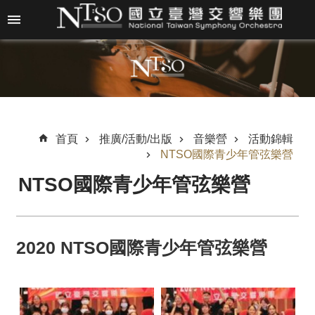
跳到主要內容區塊
進
階
搜
尋
首頁
推廣/活動/出版
音樂營
活動錦輯
NTSO國際青少年管弦樂營
關
NTSO國際青少年管弦樂營
於
N
T
S
2020 NTSO國際青少年管弦樂營
O
最
新