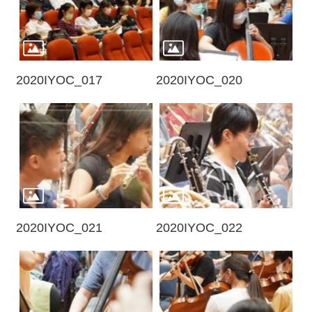
動
/
出
版
2020IYOC_017
2020IYOC_020
便
民
服
務
線
上
音
2020IYOC_021
2020IYOC_022
樂
廳
便
民