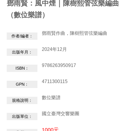
動
鄧雨賢：風中煙｜陳樹熙管弦樂編曲
/
（數位樂譜）
出
版
鄧雨賢作曲，陳樹熙管弦樂編曲
作者/編者：
便
民
2024年12月
服
出版年月：
務
9786263950917
ISBN：
線
4711300115
上
GPN：
音
樂
數位樂譜
規格說明：
廳
國立臺灣交響樂團
出版單位：
便
民
1000元