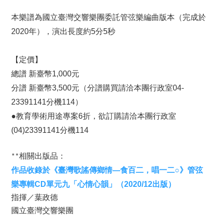
E
本樂譜為國立臺灣交響樂團委託管弦樂編曲版本（完成於
n
g
2020年），演出長度約5分5秒
l
i
s
【定價】
h
總譜 新臺幣1,000元
分譜 新臺幣3,500元（分譜購買請洽本團行政室04-
23391141分機114）
●教育學術用途專案6折，欲訂購請洽本團行政室
(04)23391141分機114
**相關出版品：
作品收錄於《臺灣歌謠傳鄉情—食百二，唱一二○》管弦
樂專輯CD單元九「心情心韻」（2020/12出版）
指揮／葉政德
國立臺灣交響樂團