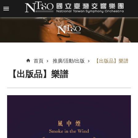
跳到主要內容區塊
進
階
搜
尋
首頁
推廣/活動/出版
【出版品】樂譜
【出版品】樂譜
關
於
N
T
S
O
最
新