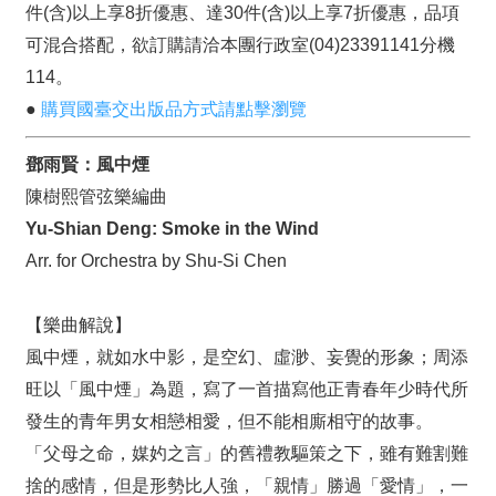
件(含)以上享8折優惠、達30件(含)以上享7折優惠，品項
資
可混合搭配，欲訂購請洽本團行政室(04)23391141分機
料
開
114。
放
●
購買國臺交出版品方式請點擊瀏覽
宣
告
鄧雨賢：風中煙
陳樹熙管弦樂編曲
版
權
Yu-Shian Deng: Smoke in the Wind
宣
Arr. for Orchestra by Shu-Si Chen
告
【樂曲解說】
雙
語
風中煙，就如水中影，是空幻、虛渺、妄覺的形象；周添
詞
旺以「風中煙」為題，寫了一首描寫他正青春年少時代所
彙
發生的青年男女相戀相愛，但不能相廝相守的故事。
聯
「父母之命，媒妁之言」的舊禮教驅策之下，雖有難割難
絡
捨的感情，但是形勢比人強，「親情」勝過「愛情」，一