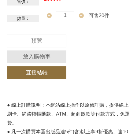
售價：
服
務
可售20件
數量：
資
訊
公
預覽
開
放入購物車
隱
私
直接結帳
宣
告
資
訊
● 線上訂購說明：本網站線上操作以原價訂購，提供線上
安
刷卡、網路轉帳匯款、ATM、超商繳款等付款方式，免運
全
費。
網
● 凡一次購買本團出版品達5件(含)以上享9折優惠、達10
站