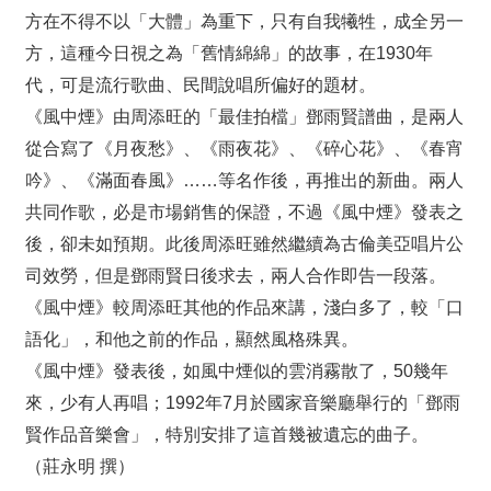
我
方在不得不以「大體」為重下，只有自我犧牲，成全另一
們
方，這種今日視之為「舊情綿綿」的故事，在1930年
常
代，可是流行歌曲、民間說唱所偏好的題材。
見
《風中煙》由周添旺的「最佳拍檔」鄧雨賢譜曲，是兩人
問
從合寫了《月夜愁》、《雨夜花》、《碎心花》、《春宵
答
吟》、《滿面春風》……等名作後，再推出的新曲。兩人
意
共同作歌，必是市場銷售的保證，不過《風中煙》發表之
見
後，卻未如預期。此後周添旺雖然繼續為古倫美亞唱片公
反
司效勞，但是鄧雨賢日後求去，兩人合作即告一段落。
應
《風中煙》較周添旺其他的作品來講，淺白多了，較「口
信
語化」，和他之前的作品，顯然風格殊異。
箱
《風中煙》發表後，如風中煙似的雲消霧散了，50幾年
網
來，少有人再唱；1992年7月於國家音樂廳舉行的「鄧雨
站
賢作品音樂會」，特別安排了這首幾被遺忘的曲子。
導
覽
（莊永明 撰）