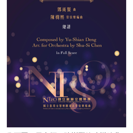
消
息
音
樂
會
演
奏
廳
/
園
區
推
廣
/
活