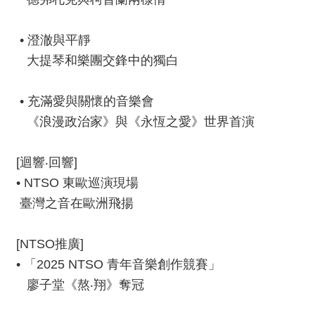
資
料
• 澄澈與平靜
開
大提琴和樂團交鋒中的獨白
放
宣
告
• 充滿愛與關懷的音樂會
《浪漫政治家》與《永恆之愛》世界首演
版
權
宣
[迴響‧回響]
告
• NTSO 東歐巡演現場
臺灣之音在歐洲飛揚
雙
語
詞
[NTSO推廣]
彙
• 「2025 NTSO 青年音樂創作競賽」
廖子堂《熬‧翔》奪冠
聯
絡