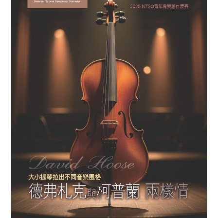
消
息
音
樂
會
演
奏
廳
/
園
區
推
廣
/
活