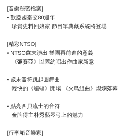
資
[音樂秘密檔案]
料
• 歡慶國臺交80週年
開
珍貴史料回娘家 節目單典藏系統將登場
放
宣
告
[精彩NTSO]
• NTSO歲末演出 樂團再前進的意義
版
《彌賽亞》以舊約唱出作曲家新意
權
宣
告
• 歲末音符跳起圓舞曲
輕快的《蝙蝠》開場 《火鳥組曲》燦爛落幕
雙
語
詞
• 點亮西貝流士的音符
彙
金牌得主朴秀藝琴弓上的魅力
聯
絡
[行李箱音樂家]