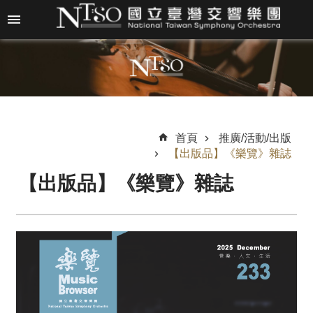
跳到主要內容區塊
進
階
搜
尋
首頁
推廣/活動/出版
【出版品】《樂覽》雜誌
關
【出版品】《樂覽》雜誌
於
N
T
S
O
最
新