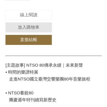
服
務
線上閱讀
資
訊
放入購物車
公
開
直接結帳
隱
私
宣
告
[主題故事] NTSO 80傳承永續｜未來新聲
• 時間的樂譜特展
資
走進NTSO國立臺灣交響樂團80年音樂旅程
訊
安
全
• NTSO蓄銳80
團慶週年特刊續寫新歷史
網
站