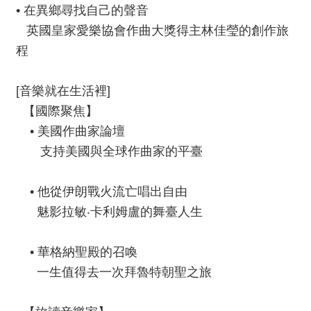
我
• 在異鄉尋找自己的聲音
們
英國皇家愛樂協會作曲大獎得主林佳瑩的創作旅
程
常
見
問
[音樂就在生活裡]
答
【國際聚焦】
• 美國作曲家論壇
意
見
支持美國與全球作曲家的平臺
反
應
• 他從伊朗戰火流亡唱出自由
信
魅影拉敏‧卡利姆盧的舞臺人生
箱
網
• 華格納聖殿的召喚
站
一生值得去一次拜魯特朝聖之旅
導
覽