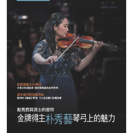
消
息
音
樂
會
演
奏
廳
/
園
區
推
廣
/
活