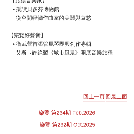
【旅讀音樂家】
E
• 樂讀貝多芬博物館
n
g
從空間輕觸作曲家的美麗與哀愁
l
i
【樂覽好聲音】
s
h
• 衛武營首張管風琴即興創作專輯
艾斯卡許錄製《城市風景》開展音樂旅程
回上一頁
回最上面
樂覽 第234期 Feb,2026
樂覽 第232期 Oct,2025