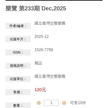
動
/
樂覽 第233期 Dec,2025
出
版
國立臺灣交響樂團
作者/編者：
便
2025-12
民
出版年月：
服
務
1526-7799
ISSN：
線
雜誌
規格說明：
上
音
國立臺灣交響樂團
出版單位：
樂
廳
120元
售價：
便
可售10件
數量：
民