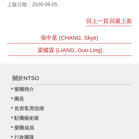
上版日期：2026-08-05
資
料
回上一頁
回最上面
開
放
宣
張中茗 (CHANG, Skye)
告
梁國霖 (LIANG, Guo-Ling)
版
權
宣
關於NTSO
告
樂團簡介
雙
語
團長
詞
首席客席指揮
彙
駐團藝術家
聯
樂團成員
絡
行政團隊