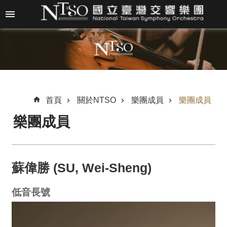
跳到主要內容區塊
進
階
搜
尋
首頁
關於NTSO
樂團成員
樂團成員
樂團成員
關
於
N
T
蘇偉勝 (SU, Wei-Sheng)
S
O
低音長號
最
新