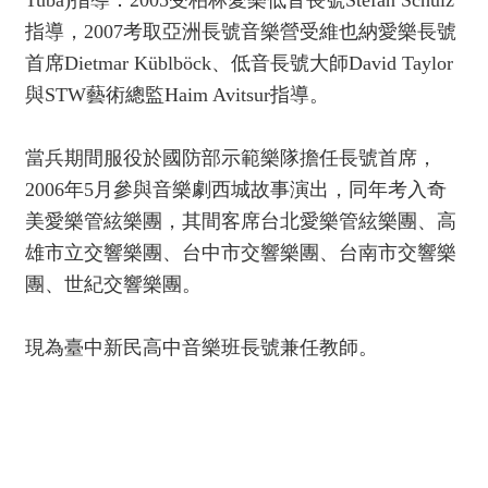
服
指導，2007考取亞洲長號音樂營受維也納愛樂長號
務
首席Dietmar Küblböck、低音長號大師David Taylor
資
與STW藝術總監Haim Avitsur指導。
訊
公
當兵期間服役於國防部示範樂隊擔任長號首席，
開
2006年5月參與音樂劇西城故事演出，同年考入奇
隱
美愛樂管絃樂團，其間客席台北愛樂管絃樂團、高
私
雄市立交響樂團、台中市交響樂團、台南市交響樂
宣
團、世紀交響樂團。
告
資
現為臺中新民高中音樂班長號兼任教師。
訊
安
全
網
站