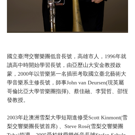
動
/
出
版
便
民
服
國立臺灣交響樂團低音長號，高雄市人，1996年就
務
讀高中時開始學習長號，由亞歷山大安金教授啟
蒙，2000年以管樂第一名插班考取國立臺北藝術大
線
學音樂系主修長號，師事John van Deursen(現英屬
上
哥倫比亞大學管樂團指揮)、蔡佳融、李賢哲、邵恆
音
樂
發教授。
廳
2003年赴澳洲雪梨大學短期進修受Scott Kinmont(雪
便
梨交響樂團長號首席) 、Steve Rosé(雪梨交響樂團
民
Tuba)指導．2005受柏林愛樂低音長號Stefan Schulz