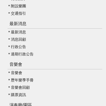
我
附設樂團
們
交通指引
常
見
最新消息
問
最新消息
答
消息回顧
意
行政公告
見
過期行政公告
反
應
音樂會
信
音樂會
箱
歷年樂季手冊
網
音樂會回顧
站
購票資訊
導
覽
演奏廳/園區