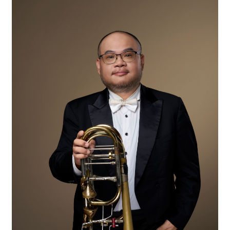
消
息
音
樂
會
演
奏
廳
/
園
區
推
廣
/
活