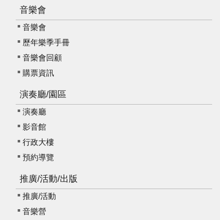
服
音樂會
務
音樂會
資
歷年樂季手冊
訊
音樂會回顧
公
購票資訊
開
演奏廳/園區
隱
私
演奏廳
宣
影音館
告
行政大樓
資
預約導覽
訊
安
推廣/活動/出版
全
推廣/活動
網
音樂營
站