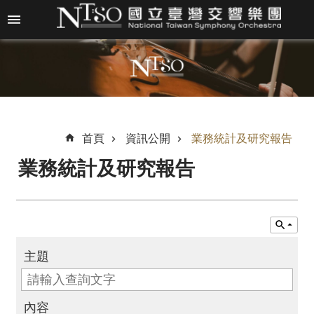
跳到主要內容區塊
進
階
搜
尋
首頁
資訊公開
業務統計及研究報告
業務統計及研究報告
關
於
N
T
S
O
主題
最
新
內容