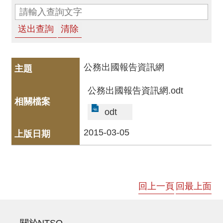
消
息
音
樂
會
公務出國報告資訊網
公務出國報告資訊網.odt
演
奏
odt
廳
/
2015-03-05
園
區
推
回上一頁
回最上面
廣
/
活