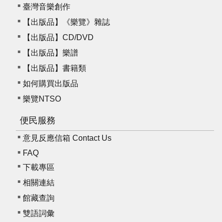
臺灣音樂創作
資
料
【出版品】《樂覽》雜誌
開
【出版品】CD/DVD
放
【出版品】樂譜
宣
【出版品】書籍類
告
如何購買出版品
版
樂覽NTSO
權
宣
便民服務
告
意見反應信箱 Contact Us
雙
FAQ
語
下載專區
詞
彙
相關連結
館藏查詢
聯
絡
雙語詞彙