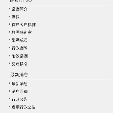
關於NTSO
動
/
樂團簡介
出
團長
版
首席客席指揮
便
駐團藝術家
民
樂團成員
服
行政團隊
務
附設樂團
交通指引
線
上
最新消息
音
樂
最新消息
廳
消息回顧
行政公告
便
過期行政公告
民