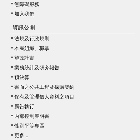
我
無障礙服務
們
加入我們
常
資訊公開
見
問
法規及行政規則
答
本團組織、職掌
施政計畫
意
見
業務統計及研究報告
反
預決算
應
書面之公共工程及採購契約
信
保有及管理個人資料之項目
箱
廣告執行
網
內部控制聲明書
站
導
性別平等專區
覽
更多...