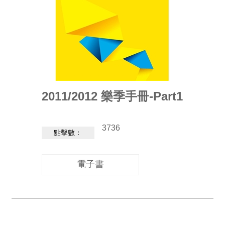
消
息
音
樂
會
2011/2012 樂季手冊-Part1
演
奏
廳
3736
/
點擊數：
園
區
電子書
推
廣
/
活