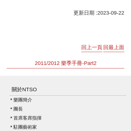
動
/
更新日期 :2023-09-22
出
版
便
民
回上一頁
回最上面
服
務
2011/2012 樂季手冊-Part2
線
上
音
關於NTSO
樂
樂團簡介
廳
團長
首席客席指揮
便
駐團藝術家
民