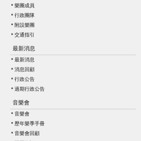
服
樂團成員
務
行政團隊
附設樂團
資
訊
交通指引
公
開
最新消息
最新消息
隱
私
消息回顧
宣
行政公告
告
過期行政公告
資
音樂會
訊
安
音樂會
全
歷年樂季手冊
網
音樂會回顧
站