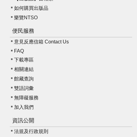
我
如何購買出版品
們
樂覽NTSO
常
見
便民服務
問
意見反應信箱 Contact Us
答
FAQ
意
下載專區
見
相關連結
反
館藏查詢
應
信
雙語詞彙
箱
無障礙服務
加入我們
網
站
資訊公開
導
覽
法規及行政規則