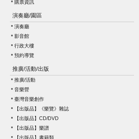
購票資訊
資
料
演奏廳/園區
開
演奏廳
放
宣
影音館
告
行政大樓
預約導覽
版
權
推廣/活動/出版
宣
告
推廣/活動
音樂營
雙
語
臺灣音樂創作
詞
【出版品】《樂覽》雜誌
彙
【出版品】CD/DVD
聯
【出版品】樂譜
絡
【出版品】書籍類