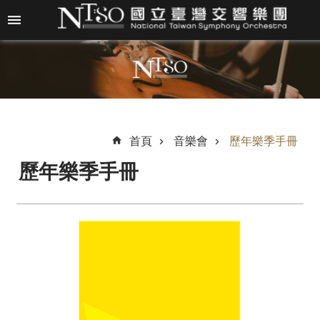
跳到主要內容區塊
進
階
搜
尋
首頁
音樂會
歷年樂季手冊
歷年樂季手冊
關
於
N
T
S
O
最
新