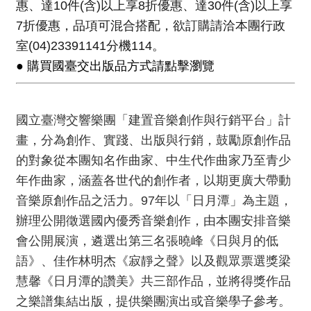
惠、達10件(含)以上享8折優惠、達30件(含)以上享
資
7折優惠，品項可混合搭配，欲訂購請洽本團行政
料
室(04)23391141分機114。
開
放
● 購買國臺交出版品方式請點擊瀏覽
宣
告
國立臺灣交響樂團「建置音樂創作與行銷平台」計
版
畫，分為創作、實踐、出版與行銷，鼓勵原創作品
權
宣
的對象從本團知名作曲家、中生代作曲家乃至青少
告
年作曲家，涵蓋各世代的創作者，以期更廣大帶動
音樂原創作品之活力。97年以「日月潭」為主題，
雙
辦理公開徵選國內優秀音樂創作，由本團安排音樂
語
詞
會公開展演，遴選出第三名張曉峰《日與月的低
彙
語》、佳作林明杰《寂靜之聲》以及觀眾票選獎梁
慧馨《日月潭的讚美》共三部作品，並將得獎作品
聯
絡
之樂譜集結出版，提供樂團演出或音樂學子參考。