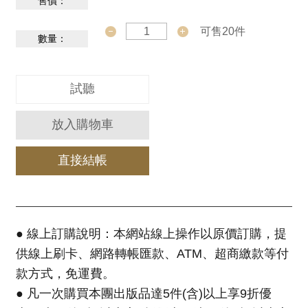
售價：
服
務
可售20件
數量：
資
訊
試聽
公
開
放入購物車
隱
私
直接結帳
宣
告
資
訊
● 線上訂購說明：本網站線上操作以原價訂購，提
安
供線上刷卡、網路轉帳匯款、ATM、超商繳款等付
全
款方式，免運費。
網
● 凡一次購買本團出版品達5件(含)以上享9折優
站