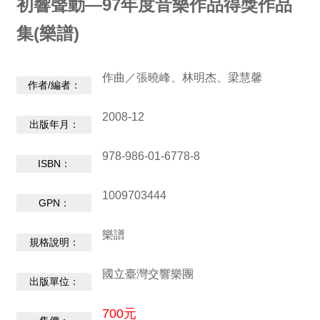
初響聲動—97年度音樂作品得獎作品
動
/
集(樂譜)
出
版
作曲／張曉峰、林明杰、梁慧馨
作者/編者：
便
民
2008-12
出版年月：
服
務
978-986-01-6778-8
ISBN：
線
1009703444
上
GPN：
音
樂
樂譜
規格說明：
廳
國立臺灣交響樂團
出版單位：
便
700元
民