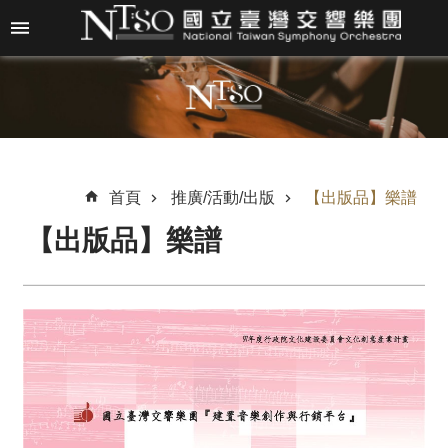
跳到主要內容區塊
進
階
搜
尋
首頁
推廣/活動/出版
【出版品】樂譜
【出版品】樂譜
關
於
N
T
S
O
最
新