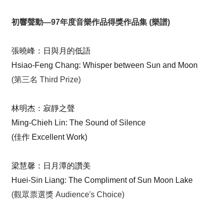
我
們
初響聲動—97年度音樂作品得獎作品集 (樂譜)
常
見
張曉峰：日與月的低語
問
Hsiao-Feng Chang: Whisper between Sun and Moon
答
(第三名 Third Prize)
意
見
林明杰：寂靜之聲
反
Ming-Chieh Lin: The Sound of Silence
應
(佳作 Excellent Work)
信
箱
梁慧馨：日月潭的讚美
網
Huei-Sin Liang: The Compliment of Sun Moon Lake
站
(觀眾票選獎 Audience's Choice)
導
覽