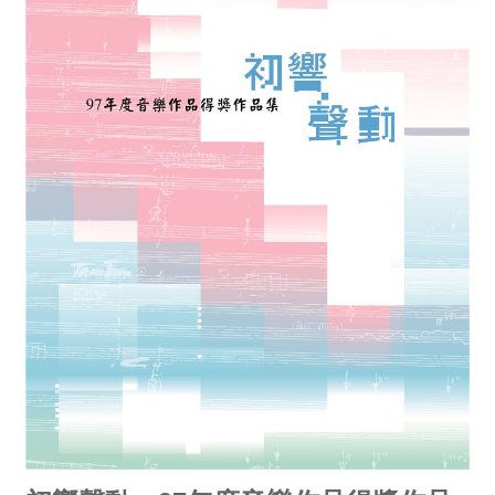
消
息
音
樂
會
演
奏
廳
/
園
區
推
廣
/
活