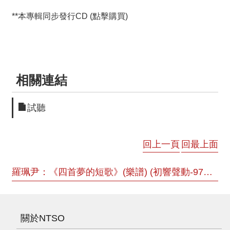
E
**本專輯同步發行CD (點擊購買)
n
g
l
i
s
h
相關連結
試聽
回上一頁
回最上面
羅珮尹：《四首夢的短歌》(樂譜) (初響聲動-97年度駐團藝術家作品暨鼓勵創作獲選作品)
關於NTSO