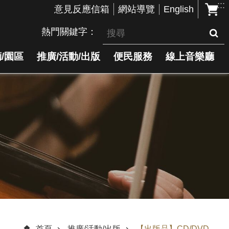
:::
English
意見反應信箱
網站導覽
熱門關鍵字
/園區
推廣/活動/出版
便民服務
線上音樂廳
首頁
推廣/活動/出版
【出版品】CD/DVD