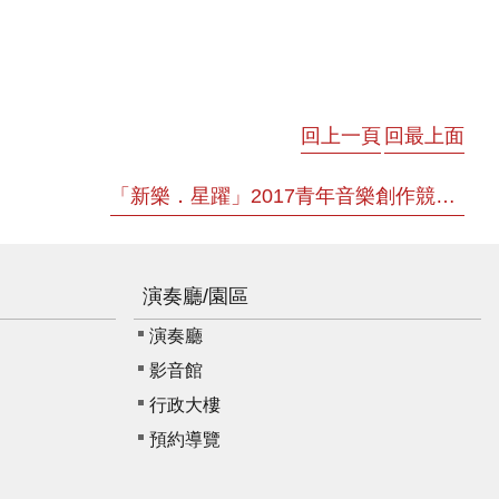
回上一頁
回最上面
「新樂．星躍」2017青年音樂創作競賽得獎作品合輯 CD
演奏廳/園區
演奏廳
影音館
行政大樓
預約導覽