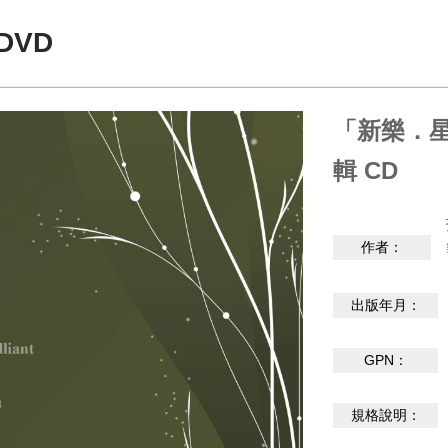
DVD
「新樂．星
輯 CD
作者：
出版年月：
GPN：
規格說明：