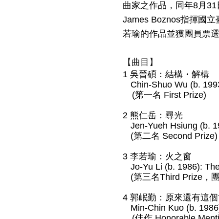
曲家之作品，同年8月3
James Bozno
若瑜的作品並獲團員票
【曲目】
1 吳晉碩：結構・解構
Chin-Shuo Wu (b. 1993
(第一名 First Prize)
2 熊仁岳：尋光
Jen-Yueh Hsiung (b. 1
(第二名 Second Prize)
3 李若瑜：火之窗
Jo-Yu Li (b. 1986): T
(第三名Third Prize，團
4 郭岷勤：原來還有這
Min-Chin Kuo (b. 1986
(佳作 Honorable Menti