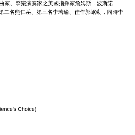
作曲家、擊樂演奏家之美國指揮家詹姆斯．波斯諾
碩、第二名熊仁岳、第三名李若瑜、佳作郭岷勤，同時李
ce's Choice)