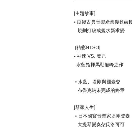
[
主題故事
]
•
疫後古典音樂產業復甦緩
規劃打破成規求新求變
[
精彩
NTSO]
•
神速
VS.
魔咒
水藍指揮馬勒顛峰之作
•
水藍、堤剛與國臺交
布魯克納未完成的終章
[
琴家人生
]
•
日本國寶音樂家堤剛登臺
大提琴變奏柴氏洛可可