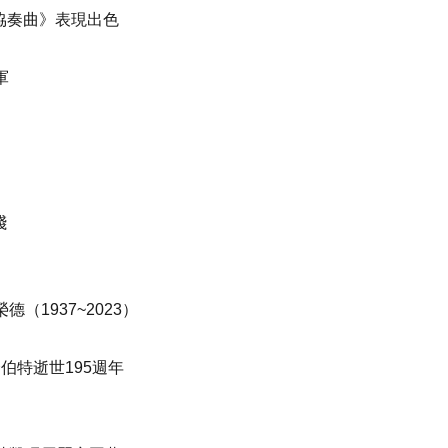
協奏曲》表現出色
軍
踐
榮德（
1937~2023
）
舒伯特逝世
195
週年