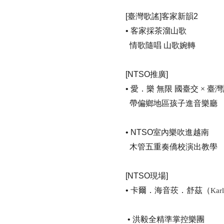
[
臺灣歌謠
]
客家新韻
2
•
客家採茶溜山歌
情歌隨唱
山歌婉轉
[NTSO
推廣
]
•
愛．樂
無限
國臺交
×
臺灣
帶偏鄉地區孩子進音樂廳
• NTSO
室內樂吹進越南
木管五重奏僑校演出教學
[NTSO
現場
]
•
卡爾．海音莰．舒茲（
Kar
•
洪毅全精準掌控樂團