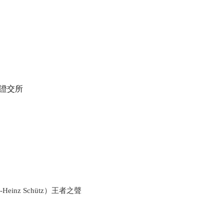
證交所
l-Heinz Sch
ütz）
王者之聲