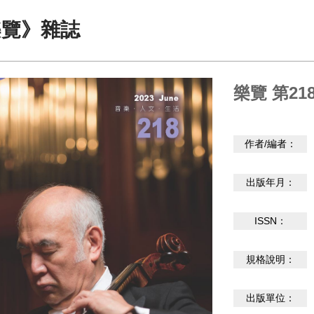
樂覽》雜誌
樂覽 第218
作者/編者：
出版年月：
ISSN：
規格說明：
出版單位：