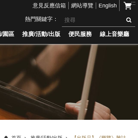
:::
English
意見反應信箱
網站導覽
熱門關鍵字
/園區
推廣/活動/出版
便民服務
線上音樂廳
首頁
推廣/活動/出版
【出版品】《樂覽》雜誌