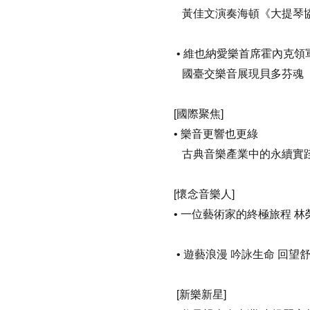
黃佳文演奏海頓《大提琴
•
維也納愛樂首席霍內克領
國臺交樂音展現貝多芬魂
[
國際聚焦
]
•
樂音更響也更綠
古典音樂產業中的永續實
[
懷念音樂人
]
•
一位藝術家的終極旅程
林
•
遊藝浪漫
吟詠生命
回望
[
新樂新星
]