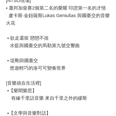
[NTSO現場]
E
• 蕭邦加柴賽2個第二名的榮耀 印證第一名的才情
n
g
盧卡斯‧金鈕薩斯Lukas Geniušas 與國臺交的音樂
l
火花
i
s
h
• 欲走還留 戀戀不捨
水藍與國臺交的馬勒第九號交響曲
• 堤剛與國臺交
悠遊輕巧的洛可可變奏世界
[音樂就在生活裡]
•【樂聞樂思】
有緣千里話音樂 來自千里之外的繆斯
•【文學與音樂對話】