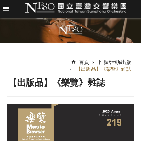
跳到主要內容區塊
進
階
搜
尋
首頁
推廣/活動/出版
【出版品】《樂覽》雜誌
關
【出版品】《樂覽》雜誌
於
N
T
S
O
最
新