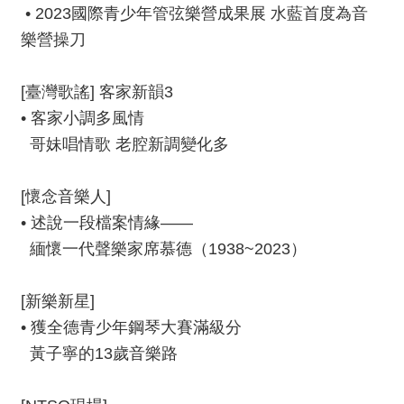
我
• 2023國際青少年管弦樂營成果展 水藍首度為音
們
樂營操刀
常
見
[臺灣歌謠] 客家新韻3
問
• 客家小調多風情
答
哥妹唱情歌 老腔新調變化多
意
見
[懷念音樂人]
反
• 述說一段檔案情緣——
應
緬懷一代聲樂家席慕德（1938~2023）
信
箱
[新樂新星]
網
• 獲全德青少年鋼琴大賽滿級分
站
黃子寧的13歲音樂路
導
覽