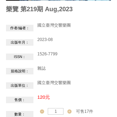
動
/
樂覽 第219期 Aug,2023
出
版
國立臺灣交響樂團
作者/編者：
便
2023-08
民
出版年月：
服
務
1526-7799
ISSN：
線
雜誌
規格說明：
上
音
國立臺灣交響樂團
出版單位：
樂
廳
120元
售價：
便
可售17件
數量：
民