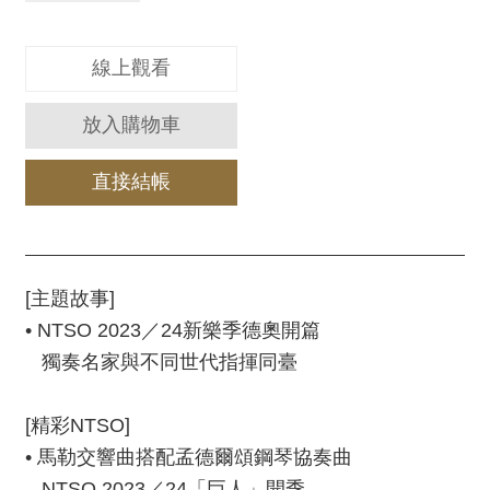
服
務
線上觀看
資
訊
放入購物車
公
開
直接結帳
隱
私
宣
告
[主題故事]
• NTSO 2023／24新樂季德奧開篇
資
獨奏名家與不同世代指揮同臺
訊
安
全
[精彩NTSO]
• 馬勒交響曲搭配孟德爾頌鋼琴協奏曲
網
站
NTSO 2023／24「巨人」開季