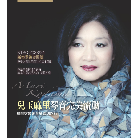
消
息
音
樂
會
演
奏
廳
/
園
區
推
廣
/
活