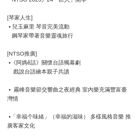
資
料
[琴家人生]
開
• 兒玉麻里 琴音完美流動
放
鋼琴家帶著音樂靈魂旅行
宣
告
[NTSO推廣]
版
•《阿媽ê話》關懷台語獨幕劇
權
宣
戲說台語繪本親子共讀
告
• 霧峰音樂節交響曲之夜經典 室內樂充滿豐富臺
雙
灣情
語
詞
彙
•「幸福个味緒」（幸福的滋味） 多樣風格音樂 推
廣客家文化
聯
絡