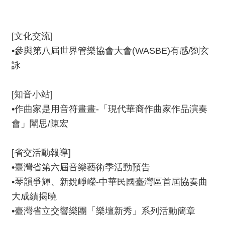
資
料
開
[
文化交流
]
放
•
參與第八屆世界管樂協會大會
(WASBE)
有感
/
劉玄
宣
詠
告
版
[知音小站]
權
•作曲家是用音符畫畫-
「現代華裔作曲家作品演奏
宣
會」闡思/陳宏
告
雙
[省交活動報導]
語
•臺灣省第六屆音樂藝術季活動預告
詞
•琴韻爭輝、新銳崢嶸-中華民國臺灣區首屆協奏曲
彙
大成績揭曉
聯
•臺灣省立交響樂團
「樂壇新秀」系列活動簡章
絡