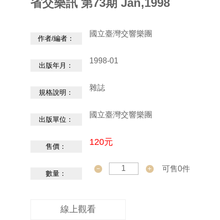
省交樂訊 第73期 Jan,1998
動
/
出
國立臺灣交響樂團
版
作者/編者：
1998-01
便
出版年月：
民
服
雜誌
規格說明：
務
國立臺灣交響樂團
出版單位：
線
上
120元
售價：
音
樂
可售0件
廳
數量：
便
線上觀看
民