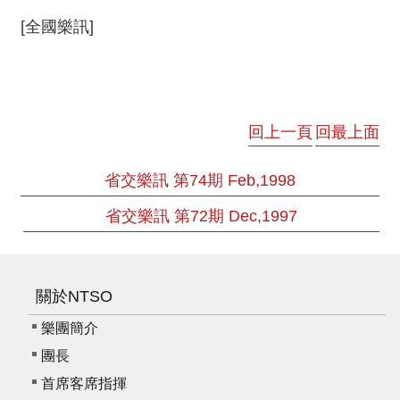
我
[全國樂訊]
們
常
見
問
答
回上一頁
回最上面
意
省交樂訊 第74期 Feb,1998
見
反
省交樂訊 第72期 Dec,1997
應
信
箱
關於NTSO
網
樂團簡介
站
團長
導
覽
首席客席指揮