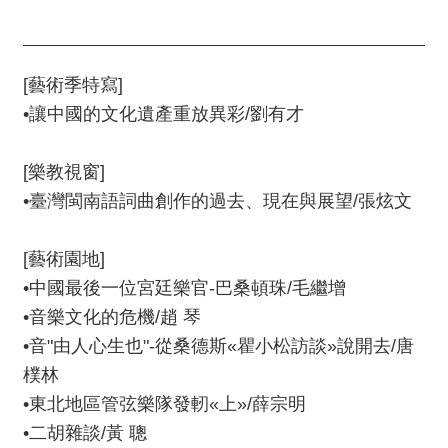
服
務
資
[
藝術季特寫
]
訊
•
讓中國的文化遺產重放異彩
/
劉有才
公
開
[
樂教視窗
]
隱
•
臺灣閩南語詞曲創作的過去、現在與展望
/
張炫文
私
宣
[
藝術園地
]
告
•
中國最後一位宮廷樂官
-
巴桑頓珠
/
毛繼增
資
•
音樂文化的危機
/
趙
琴
訊
•
音
"
由人心生也
"-
從桑德斯
«
瞿小松訪談
»
說開去
/
唐
安
樸林
全
•
東北地區管弦樂隊發軔
«
上
»/
薛宗明
網
•
二胡雜談
/
黃
聰
站