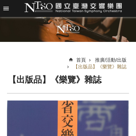
跳到主要內容區塊
進
階
搜
尋
首頁
推廣/活動/出版
【出版品】《樂覽》雜誌
關
【出版品】《樂覽》雜誌
於
N
T
S
O
最
新