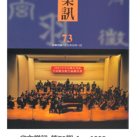
消
息
音
樂
會
演
奏
廳
/
園
區
推
廣
/
活