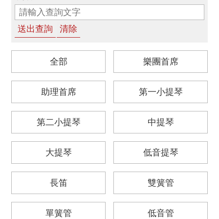
消
息
音
樂
全部
樂團首席
會
助理首席
第一小提琴
演
奏
廳
第二小提琴
中提琴
/
園
區
大提琴
低音提琴
推
長笛
雙簧管
廣
/
活
單簧管
低音管