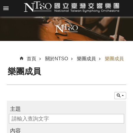
跳到主要內容區塊
進
階
搜
尋
首頁
關於NTSO
樂團成員
樂團成員
樂團成員
關
於
N
T
S
O
主題
最
新
內容