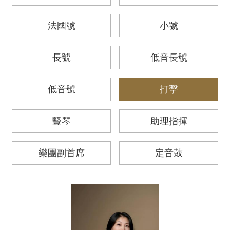
動
/
法國號
小號
出
版
長號
低音長號
便
民
低音號
打擊
服
務
豎琴
助理指揮
線
上
樂團副首席
定音鼓
音
樂
廳
便
民