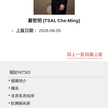
資
料
開
蔡哲明 (TSAI, Che-Ming)
放
宣
上版日期：
2026-08-05
告
版
權
回上一頁
回最上面
宣
告
雙
關於NTSO
語
樂團簡介
詞
彙
團長
首席客席指揮
聯
駐團藝術家
絡