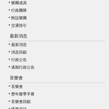
我
樂團成員
們
行政團隊
常
附設樂團
見
交通指引
問
答
最新消息
最新消息
意
消息回顧
見
反
行政公告
應
過期行政公告
信
箱
音樂會
網
音樂會
站
歷年樂季手冊
導
音樂會回顧
覽