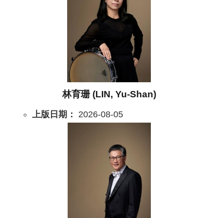
服
務
資
訊
公
開
林育珊 (LIN, Yu-Shan)
隱
私
上版日期：
2026-08-05
宣
告
資
訊
安
全
網
站