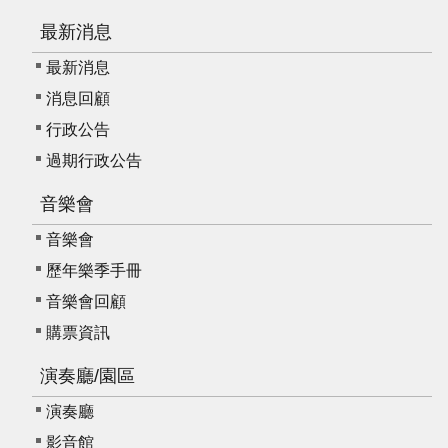
資
最新消息
料
最新消息
開
放
消息回顧
宣
行政公告
告
過期行政公告
版
音樂會
權
宣
音樂會
告
歷年樂季手冊
雙
音樂會回顧
語
購票資訊
詞
彙
演奏廳/園區
聯
演奏廳
絡
影音館