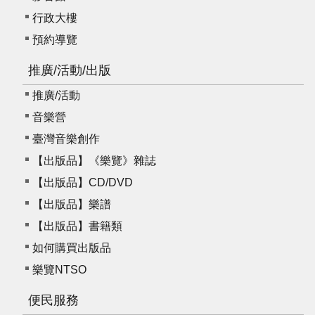
我
行政大樓
們
預約導覽
常
見
推廣/活動/出版
問
推廣/活動
答
音樂營
意
臺灣音樂創作
見
【出版品】《樂覽》雜誌
反
【出版品】CD/DVD
應
信
【出版品】樂譜
箱
【出版品】書籍類
如何購買出版品
網
站
樂覽NTSO
導
覽
便民服務