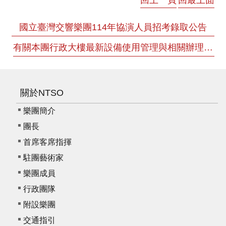
服
務
國立臺灣交響樂團114年協演人員招考錄取公告
資
有關本團行政大樓最新設備使用管理與相關辦理方法
訊
公
開
關於NTSO
隱
私
樂團簡介
宣
團長
告
首席客席指揮
資
駐團藝術家
訊
樂團成員
安
行政團隊
全
附設樂團
網
交通指引
站