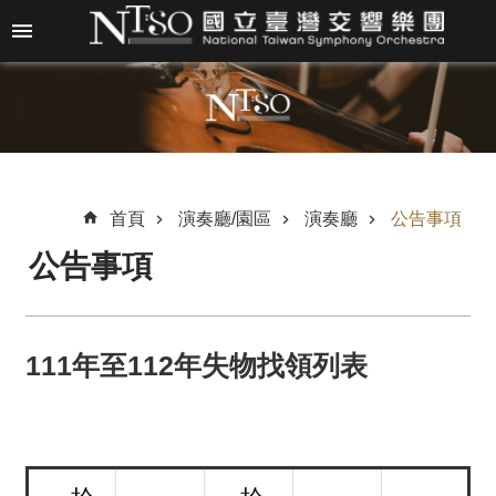
跳到主要內容區塊
進
階
搜
尋
首頁
演奏廳/園區
演奏廳
公告事項
公告事項
關
於
N
T
111年至112年失物找領列表
S
O
最
新