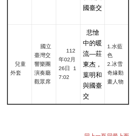
動
國臺交
/
出
版
悲愴
便
中的暖
國立
1.水藍
民
112
流—莊
服
臺灣交
色
年02月
務
東杰，
兒童
響樂團
2.冰雪
26日 1
外套
演奏廳
奇緣動
葉明和
7:02
線
觀眾席
畫人物
與國臺
上
音
交
樂
廳
便
民
回上一頁
回最上面