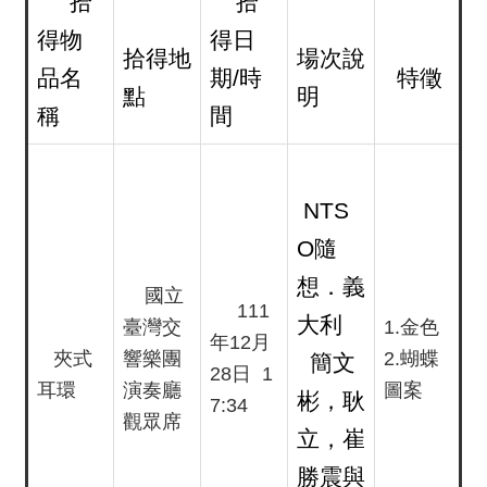
拾
拾
消
息
得物
得日
拾得地
場次說
品名
期/時
特徵
音
點
明
稱
間
樂
會
演
NTS
奏
O隨
廳
/
想．義
國立
園
111
大利
臺灣交
1.金色
區
年12月
夾式
響樂團
2.蝴蝶
簡文
28日 1
耳環
演奏廳
圖案
推
彬，耿
7:34
廣
觀眾席
立，崔
/
活
勝震與