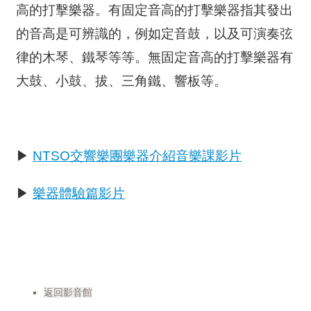
高的打擊樂器。有固定音高的打擊樂器指其發出
服
務
的音高是可辨識的，例如定音鼓，以及可演奏弦
律的木琴、鐵琴等等。無固定音高的打擊樂器有
資
訊
大鼓、小鼓、拔、三角鐵、響板等。
公
開
隱
私
▶
NTSO交響樂團樂器介紹音樂課影片
宣
告
▶
樂器體驗篇影片
資
訊
安
全
網
返回影音館
站