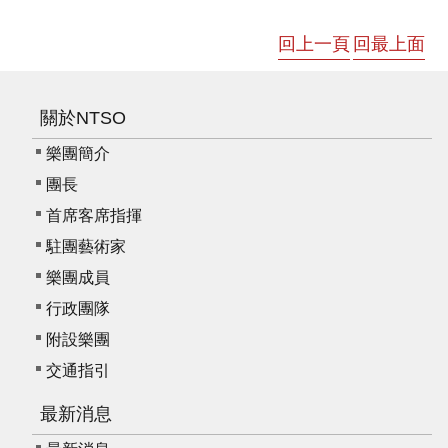
資
回上一頁
回最上面
料
開
放
宣
關於NTSO
告
樂團簡介
版
團長
權
首席客席指揮
宣
駐團藝術家
告
樂團成員
雙
行政團隊
語
附設樂團
詞
彙
交通指引
聯
最新消息
絡