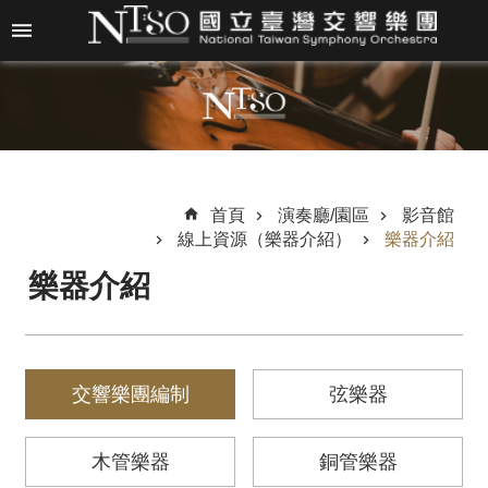
跳到主要內容區塊
進
階
搜
尋
首頁
演奏廳/園區
影音館
線上資源（樂器介紹）
樂器介紹
關
樂器介紹
於
N
T
S
O
交響樂團編制
弦樂器
最
木管樂器
銅管樂器
新