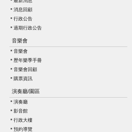
最新消息
我
們
消息回顧
行政公告
常
過期行政公告
見
問
音樂會
答
音樂會
意
歷年樂季手冊
見
音樂會回顧
反
應
購票資訊
信
演奏廳/園區
箱
演奏廳
網
影音館
站
導
行政大樓
覽
預約導覽