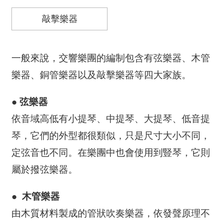
消
息
敲擊樂器
音
樂
一般來說，交響樂團的編制包含有弦樂器、木管
會
樂器、銅管樂器以及敲擊樂器等四大家族。
演
● 弦樂器
奏
依音域高低有小提琴、中提琴、大提琴、低音提
廳
/
琴，它們的外型都很類似，只是尺寸大小不同，
園
定弦音也不同。在樂團中也會使用到豎琴，它則
區
屬於撥弦樂器。
推
廣
● 木管樂器
/
由木質材料製成的管狀吹奏樂器，依發聲原理不
活