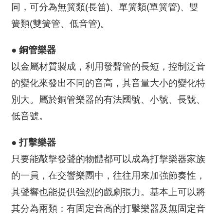
動
同，可分為無簧類(長笛)、單簧類(單簧管)、雙
/
簧類(雙簧管、低音管)。
出
版
● 銅管樂器
便
以金屬材質製成，利用發聲管的長短，控制泛音
民
的變化來發出不同的音高，其音量大小的變化特
服
務
別大。屬於銅管樂器的有法國號、小號、長號、
低音號。
線
上
● 打擊樂器
音
只要能敲擊發聲的物體都可以成為打擊樂器家族
樂
廳
的一員，在交響樂團中，往往用來加強節奏性，
其聲響也能提供強烈的戲劇張力。基本上可以將
便
其分為兩類：有固定音高的打擊樂器及無固定音
民