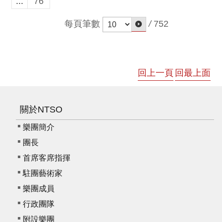
...
76
我
們
每頁筆數
/
752
常
見
問
答
回上一頁
回最上面
意
見
關於NTSO
反
樂團簡介
應
團長
信
箱
首席客席指揮
駐團藝術家
網
站
樂團成員
導
行政團隊
覽
附設樂團