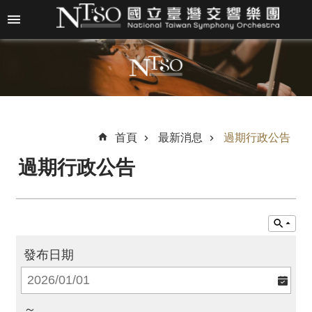
跳到主要內容區塊
進
階
搜
尋
首頁
最新消息
過期行政公告
過期行政公告
關
於
N
T
S
O
發布日期
最
新
～