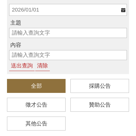
消
息
主題
音
樂
會
內容
演
奏
廳
/
園
全部
採購公告
區
徵才公告
贊助公告
推
廣
其他公告
/
活