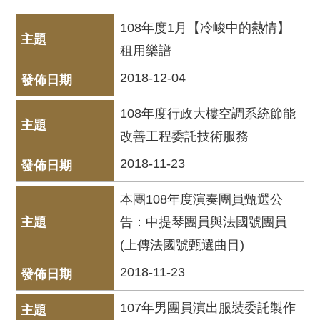
動
/
108年度1月【冷峻中的熱情】
出
租用樂譜
版
2018-12-04
便
民
108年度行政大樓空調系統節能
服
改善工程委託技術服務
務
2018-11-23
線
本團108年度演奏團員甄選公
上
音
告：中提琴團員與法國號團員
樂
(上傳法國號甄選曲目)
廳
2018-11-23
便
107年男團員演出服裝委託製作
民