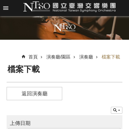
跳到主要內容區塊
進
階
搜
尋
首頁
演奏廳/園區
演奏廳
檔案下載
檔案下載
關
於
N
T
返回演奏廳
S
O
最
上傳日期
新