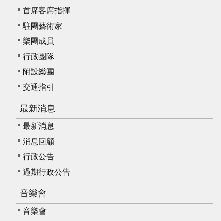
我
首席客席指揮
們
駐團藝術家
常
樂團成員
見
行政團隊
問
答
附設樂團
交通指引
意
見
最新消息
反
最新消息
應
消息回顧
信
箱
行政公告
過期行政公告
網
站
音樂會
導
覽
音樂會