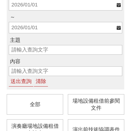
消
息
～
音
樂
會
主題
演
內容
奏
廳
/
園
區
場地設備租借前參閱
全部
推
文件
廣
/
活
演奏廳場地設備租借
演出前技術協調表件