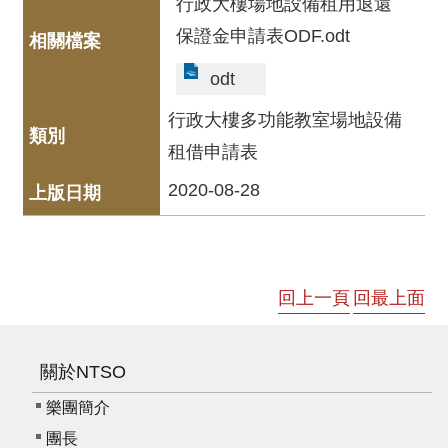
行政大樓場地設備租用退還
資
保證金申請表ODF.odt
料
開
odt
放
宣
行政大樓多功能教室場地設備
告
租借申請表
版
2020-08-28
權
宣
告
雙
回上一頁
回最上面
語
詞
彙
關於NTSO
聯
樂團簡介
絡
團長