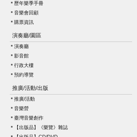
歷年樂季手冊
E
n
音樂會回顧
g
購票資訊
l
i
演奏廳/園區
s
h
演奏廳
影音館
行政大樓
預約導覽
推廣/活動/出版
推廣/活動
音樂營
臺灣音樂創作
【出版品】《樂覽》雜誌
【出版品】CD/DVD