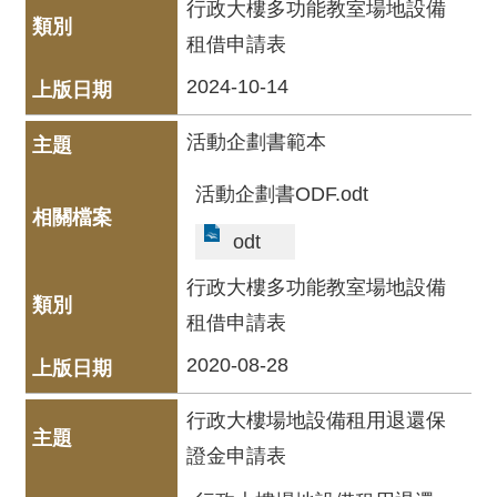
行政大樓多功能教室場地設備
服
租借申請表
務
2024-10-14
資
訊
活動企劃書範本
公
開
活動企劃書ODF.odt
隱
odt
私
宣
行政大樓多功能教室場地設備
告
租借申請表
資
2020-08-28
訊
安
行政大樓場地設備租用退還保
全
證金申請表
網
站