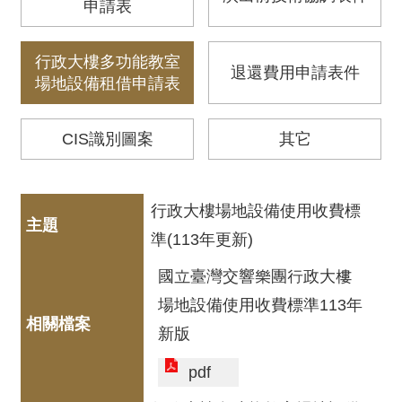
動
申請表
/
出
行政大樓多功能教室
版
退還費用申請表件
場地設備租借申請表
便
民
CIS識別圖案
其它
服
務
行政大樓場地設備使用收費標
線
準(113年更新)
上
音
國立臺灣交響樂團行政大樓
樂
場地設備使用收費標準113年
廳
新版
pdf
便
民