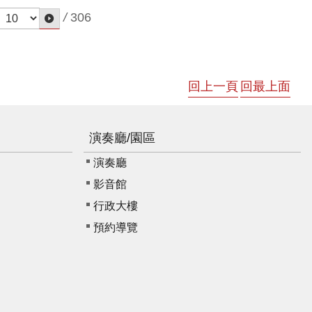
/
306
回上一頁
回最上面
演奏廳/園區
演奏廳
影音館
行政大樓
預約導覽