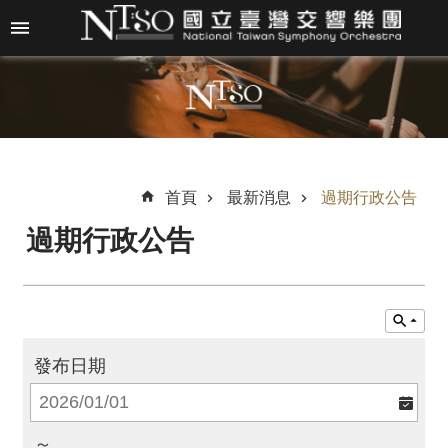
跳到主要內容區塊
進
階
搜
尋
首頁
最新消息
過期行政公告
過期行政公告
關
於
N
T
S
O
發布日期
最
新
～