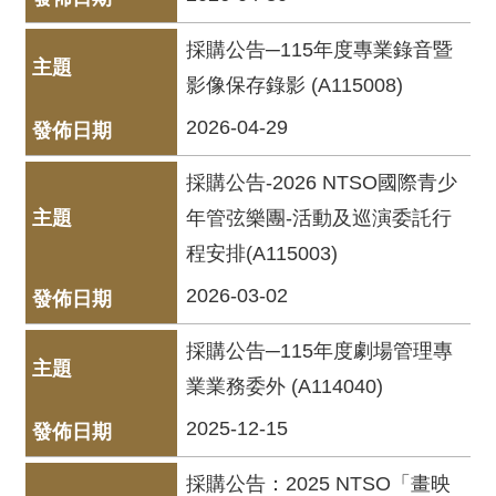
服
務
採購公告─115年度專業錄音暨
影像保存錄影 (A115008)
資
訊
2026-04-29
公
開
採購公告-2026 NTSO國際青少
隱
年管弦樂團-活動及巡演委託行
私
程安排(A115003)
宣
2026-03-02
告
資
採購公告─115年度劇場管理專
訊
業業務委外 (A114040)
安
全
2025-12-15
網
採購公告：2025 NTSO「畫映
站