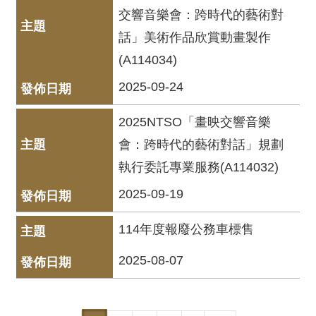
交響音樂會：跨時代的藝術對
資
料
話」美術作品欣賞動畫製作
開
(A114034)
放
宣
2025-09-24
告
2025NTSO「畫映交響音樂
版
會：跨時代的藝術對話」規劃
權
宣
執行委託專業服務(A114032)
告
2025-09-19
雙
語
114年度報廢公務車標售
詞
彙
2025-08-07
聯
絡