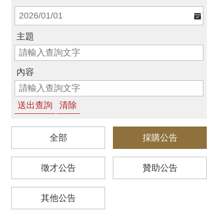
消
息
主題
音
樂
會
內容
演
奏
廳
/
園
全部
採購公告
區
徵才公告
贊助公告
推
廣
其他公告
/
活