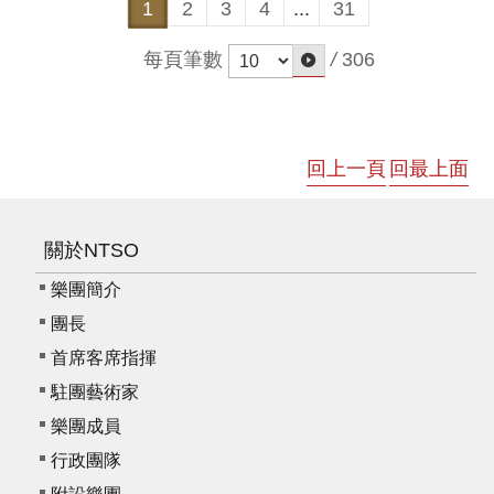
1
2
3
4
...
31
我
們
每頁筆數
/
306
常
見
問
答
回上一頁
回最上面
意
見
關於NTSO
反
樂團簡介
應
信
團長
箱
首席客席指揮
網
駐團藝術家
站
樂團成員
導
行政團隊
覽