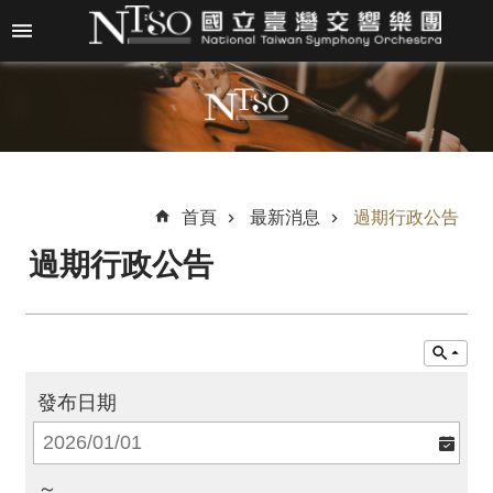
跳到主要內容區塊
進
階
搜
尋
首頁
最新消息
過期行政公告
過期行政公告
關
於
N
T
S
O
發布日期
最
新
～