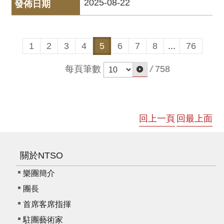
2025-08-22
我
們
常
1
2
3
4
5
6
7
8
...
76
見
問
每頁筆數
/
758
答
意
見
回上一頁
回最上面
反
應
信
關於NTSO
箱
樂團簡介
網
站
團長
導
首席客席指揮
覽
駐團藝術家