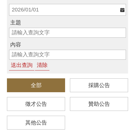
消
息
主題
音
樂
會
內容
演
奏
廳
/
園
全部
採購公告
區
徵才公告
贊助公告
推
廣
其他公告
/
活