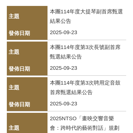
動
/
本團114年度大提琴副首席甄選
出
結果公告
版
2025-09-23
便
民
本團114年度第3次長號副首席
服
甄選結果公告
務
2025-09-23
線
本團114年度第3次聘用定音鼓
上
音
首席甄選結果公告
樂
2025-09-23
廳
2025NTSO「畫映交響音樂
便
會：跨時代的藝術對話」規劃
民