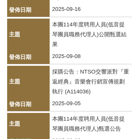
資
2025-09-16
料
開
本團114年度聘用人員(低音提
放
琴團員職務代理人)公開甄選結
宣
告
果
2025-09-08
版
權
宣
採購公告：NTSO交響派對『重
告
返經典』音樂會行銷宣傳規劃
執行 (A114036)
雙
語
2025-09-05
詞
彙
本團114年度聘用人員(低音提
聯
琴團員職務代理人)甄選公告
絡